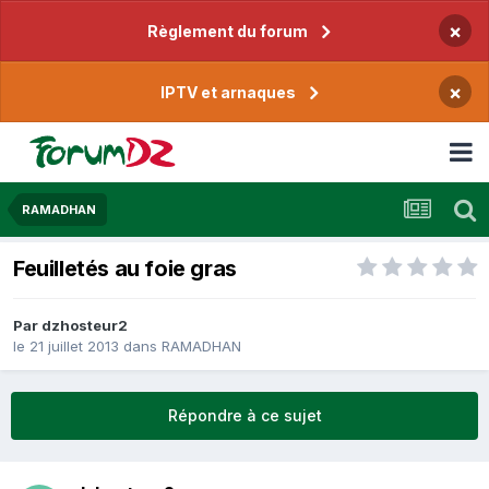
×
Règlement du forum
×
IPTV et arnaques
RAMADHAN
Feuilletés au foie gras
Par
dzhosteur2
le 21 juillet 2013
dans
RAMADHAN
Répondre à ce sujet