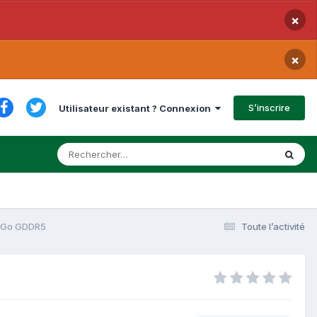
×
×
S’inscrire
Utilisateur existant ? Connexion
2 Go GDDR5
Toute l’activité