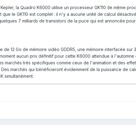
e Kepler, la Quadro K6000 utilise un processeur GK110 (le même pro
est que le GK110 est complet : il n'y a aucune unité de calcul désact
s quelques 7 milliards de transistors de la puce qui est annoncée po
lle de 12 Go de mémoire vidéo GDDR5, une mémoire interfacée sur 
ment aucun prix définitif pour cette K6000 attendue à l'automne do
des marchés très spécifiques comme ceux de l'animation et des effe
. Des marchés qui bénéficieront évidemment de la puissance de cal
4K simultanément.