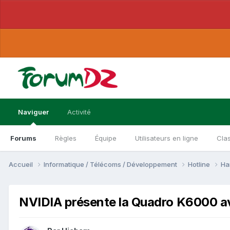
Naviguer
Activité
Forums
Règles
Équipe
Utilisateurs en ligne
Cla
Accueil
Informatique / Télécoms / Développement
Hotline
Ha
NVIDIA présente la Quadro K6000 a