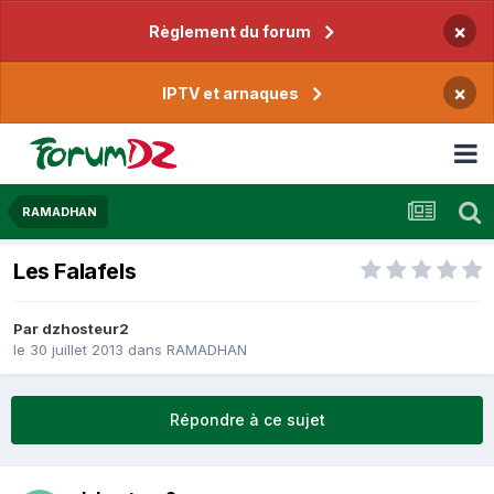
×
Règlement du forum
×
IPTV et arnaques
RAMADHAN
Les Falafels
Par
dzhosteur2
le 30 juillet 2013
dans
RAMADHAN
Répondre à ce sujet