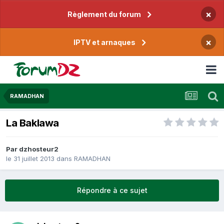
×
Règlement du forum
×
IPTV et arnaques
RAMADHAN
La Baklawa
Par
dzhosteur2
le 31 juillet 2013
dans
RAMADHAN
Répondre à ce sujet