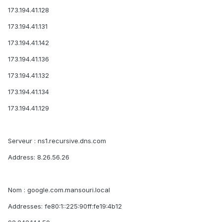
173.194.41.128
173.194.41.131
173.194.41.142
173.194.41.136
173.194.41.132
173.194.41.134
173.194.41.129
Serveur : ns1.recursive.dns.com
Address: 8.26.56.26
Nom : google.com.mansouri.local
Addresses: fe80:1::225:90ff:fe19:4b12