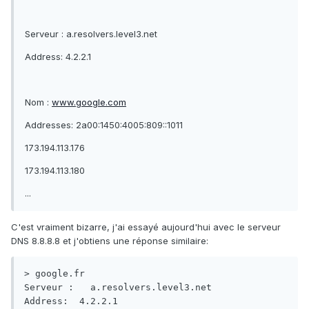
Serveur : a.resolvers.level3.net
Address: 4.2.2.1
Nom :
www.google.com
Addresses: 2a00:1450:4005:809::1011
173.194.113.176
173.194.113.180
...
C'est vraiment bizarre, j'ai essayé aujourd'hui avec le serveur
DNS 8.8.8.8 et j'obtiens une réponse similaire:
> google.fr

Serveur :   a.resolvers.level3.net

Address:  4.2.2.1
