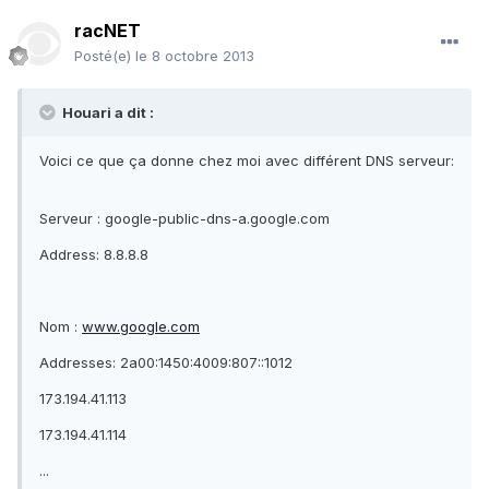
racNET
Posté(e)
le 8 octobre 2013
Houari a dit :
Voici ce que ça donne chez moi avec différent DNS serveur:
Serveur : google-public-dns-a.google.com
Address: 8.8.8.8
Nom :
www.google.com
Addresses: 2a00:1450:4009:807::1012
173.194.41.113
173.194.41.114
...