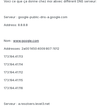
Voici ce que ça donne chez moi abvec différent DNS serveur:
Serveur : google-public-dns-a.google.com
Address: 8.8.8.8
Nom :
www.google.com
Addresses: 2a00:1450:4009:807::1012
173.194.41.113
173.194.41.114
173.194.41.112
173.194.41.115
173.194.41.116
Serveur : a.resolvers.level3.net