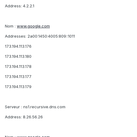
Address: 4.2.2.1
Nom :
www.google.com
Addresses: 2a00:1450:4005:809::1011
173.194.113.176
173.194.113.180
173.194.113.178
173.194.113.177
173.194.113.179
Serveur : ns1.recursive.dns.com
Address: 8.26.56.26