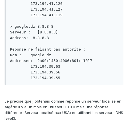
         173.194.41.120

         173.194.41.127

         173.194.41.119

> google.dz 8.8.8.8

Serveur :   [8.8.8.8]

Address:  8.8.8.8

Réponse ne faisant pas autorité :

Nom :    google.dz

Addresses:  2a00:1450:4006:801::1017

         173.194.39.63

         173.194.39.56

         173.194.39.55
Je précise que j'obtenais comme réponse un serveur localisé en
Algérie il y a un mois en utilisant 8.8.8.8 mais une réponse
différente (Serveur localisé aux USA) en utilisant les serveurs DNS
level3.