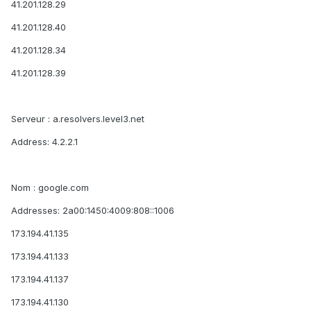
41.201.128.29
41.201.128.40
41.201.128.34
41.201.128.39
Serveur : a.resolvers.level3.net
Address: 4.2.2.1
Nom : google.com
Addresses: 2a00:1450:4009:808::1006
173.194.41.135
173.194.41.133
173.194.41.137
173.194.41.130