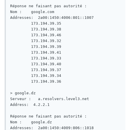
Réponse ne faisant pas autorité :

Nom :    google.com

Addresses:  2a00:1450:4006:801::1007

         173.194.39.35

         173.194.39.38

         173.194.39.46

         173.194.39.32

         173.194.39.39

         173.194.39.41

         173.194.39.33

         173.194.39.40

         173.194.39.37

         173.194.39.34

         173.194.39.36

> google.dz

Serveur :   a.resolvers.level3.net

Address:  4.2.2.1

Réponse ne faisant pas autorité :

Nom :    google.dz

Addresses:  2a00:1450:4009:806::1018
