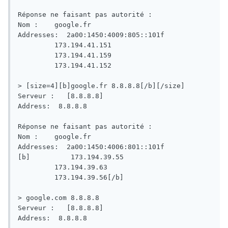
Réponse ne faisant pas autorité :

Nom :    google.fr

Addresses:  2a00:1450:4009:805::101f

         173.194.41.151

         173.194.41.159

         173.194.41.152

> [size=4][b]google.fr 8.8.8.8[/b][/size]

Serveur :   [8.8.8.8]

Address:  8.8.8.8

Réponse ne faisant pas autorité :

Nom :    google.fr

Addresses:  2a00:1450:4006:801::101f

[b]          173.194.39.55

         173.194.39.63

         173.194.39.56[/b]

> google.com 8.8.8.8

Serveur :   [8.8.8.8]

Address:  8.8.8.8
