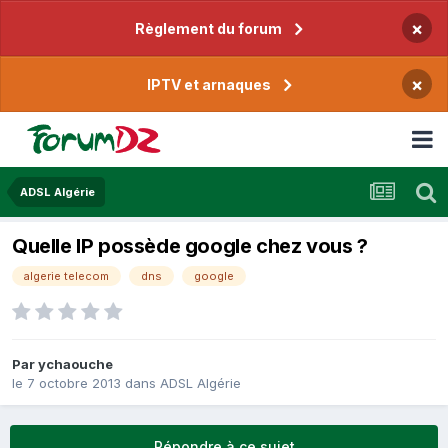
×
Règlement du forum
×
IPTV et arnaques
ADSL Algérie
Quelle IP possède google chez vous ?
algerie telecom
dns
google
Par
ychaouche
le 7 octobre 2013
dans
ADSL Algérie
Répondre à ce sujet