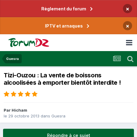
×
Règlement du forum
×
IPTV et arnaques
Guesra
Tizi-Ouzou : La vente de boissons
alcoolisées à emporter bientôt interdite !
Par
Hicham
le 29 octobre 2013
dans
Guesra
Répondre à ce sujet