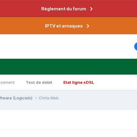
Règlement du forum
IPTV et arnaques
ssement
Test de débit
Etat ligne xDSL
ftware (Logiciels)
Chifa Web