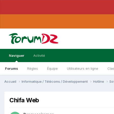
Naviguer
Activité
Forums
Règles
Équipe
Utilisateurs en ligne
Cla
Accueil
Informatique / Télécoms / Développement
Hotline
So
Chifa Web