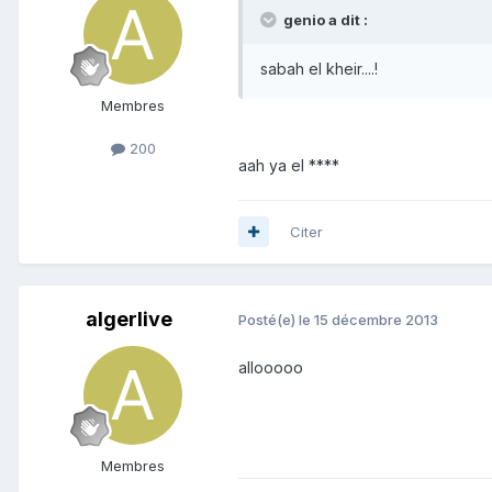
genio a dit :
sabah el kheir....!
Membres
200
aah ya el ****
Citer
algerlive
Posté(e)
le 15 décembre 2013
allooooo
Membres