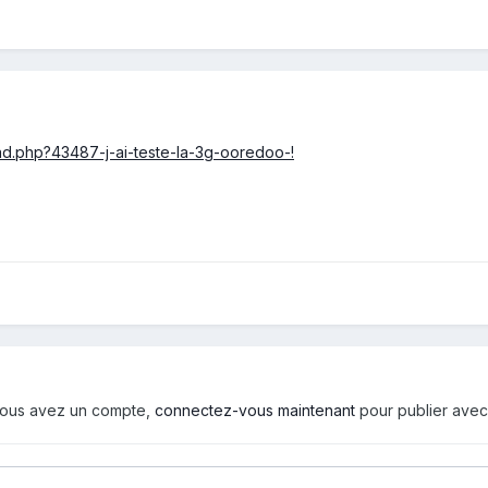
d.php?43487-j-ai-teste-la-3g-ooredoo-!
i vous avez un compte,
connectez-vous maintenant
pour publier avec