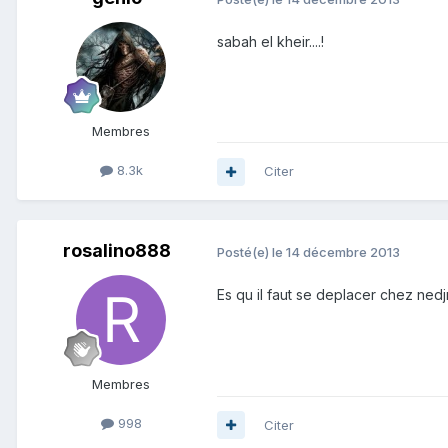
sabah el kheir....!
Membres
8.3k
Citer
rosalino888
Posté(e)
le 14 décembre 2013
Es qu il faut se deplacer chez ned
Membres
998
Citer