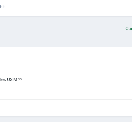
bit
Co
 les USIM ??