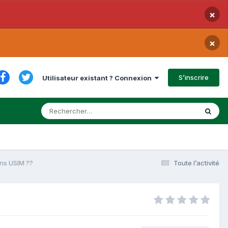
×
×
S’inscrire
Utilisateur existant ? Connexion
ns USIM ??
Toute l’activité