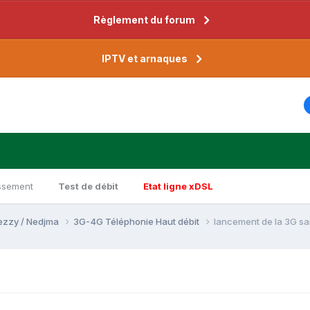
Règlement du forum
IPTV et arnaques
ssement
Test de débit
Etat ligne xDSL
Djezzy / Nedjma
3G-4G Téléphonie Haut débit
lancement de la 3G sa