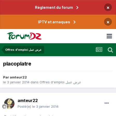
×
Règlement du forum
×
IPTV et arnaques
Offres d'emploi عرض عمل
placoplatre
Par
amteur22
le 3 janvier 2014
dans
Offres d'emploi عرض عمل
amteur22
Posté(e)
le 3 janvier 2014