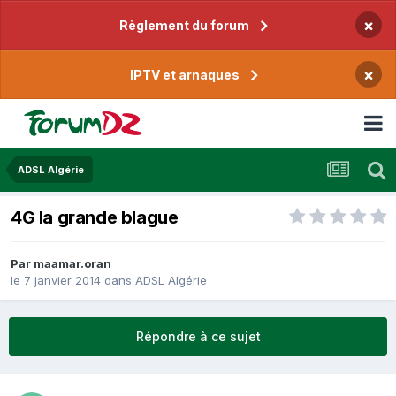
×
Règlement du forum
×
IPTV et arnaques
ADSL Algérie
4G la grande blague
Par
maamar.oran
le 7 janvier 2014
dans
ADSL Algérie
Répondre à ce sujet