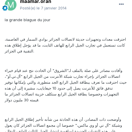
maamar.oran
Posté(e)
le 7 janvier 2014
la grande blague du jour
احترقت معدات وتجهيزات حديثة لاتصالات الجزائر بوادي السمار في العاصمة،
كانت تستعمل في تجارب الجيل الرابع للهاتف الثابت، ما قد يؤجل إطلاق هذه
التقنية في الجزائر.
وأفادت مصادر على صلة بالملف لـ"الشروق" أن الحادث نتج عند قيام خبراء
اتصالات الجزائر بإجراء تجارب شبكة الأنترنت من الجيل الرابع "أل.تي.أو"،
حيث احترقت ما تعرف ببطاقة الجيل الرابع الجد متطورة، والتي بإمكانها توفير
تدفق فائق للأنترنت يصل إلى حدود 10 جيغابايب، مشيرة إلى أن هذه
التجهيزات وخصوصا بطاقة الجيل الرابع ستكلف خزينة اتصالات الجزائر ما
قيمته 30 مليون دولار.
وأوضحت ذات المصادر، أن هذه الحادثة من شأنه تأخير إطلاق الجيل الرابع
وشبكة "أل تي أو وي ماكس،" خصوصا أن مجمع اتصالات الجزائر كان يعول
على هذه التقنيات الجديدة لمنافسة انتشار الجيل الثالث للهاتف النقال،