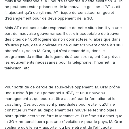
mais il se demande si AT pourra répondre à cette évolution. « On
ne peut pas rester prisonnier de la mauvaise gestion d ‘AT », dit-
il, ajoutant qu’à ce rythme, AT risque de constituer un goulot
d’étranglement pour de développement de la 3G.
Mais AT n’est pas seule responsable de cette situation. Il y a une
part de mauvaise gouvernance. Il est « inacceptable de trouver
des cités de 1.000 logements non connectées », alors que dans
d’autres pays, des « opérateurs de quartiers vivent grâce à 1.000
abonnés », selon M. Grar, qui s’est demandé si, dans le
programme du million de logements à construire, ont été prévus
les équipements nécessaires pour la téléphonie, l’internet, la
télévision, etc.
Pour sortir de ce cercle de sous-développement, M. Grar prône
une « mise à jour du personnel » d’AT, et un « nouveau
management », qui pourrait être assuré par la formation et le
coaching. Ces actions sont primordiales pour éviter qu’AT ne
constitue un frein au déploiement des nouvelles technologies
alors qu’elle devrait en être la locomotive. Et même s’il admet que
la 3G « ne constituera pas une révolution » pour le pays, M. Grar
souligne qu’elle va « apporter du bien-être et de l’efficacité