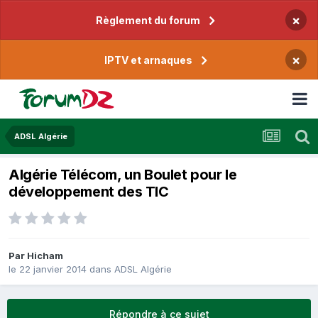
×
Règlement du forum
×
IPTV et arnaques
ADSL Algérie
Algérie Télécom, un Boulet pour le
développement des TIC
Par
Hicham
le 22 janvier 2014
dans
ADSL Algérie
Répondre à ce sujet