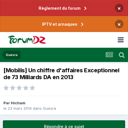
×
Règlement du forum
×
IPTV et arnaques
Guesra
[Mobilis] Un chiffre d'affaires Exceptionnel
de 73 Milliards DA en 2013
Par
Hicham
le 23 mars 2014
dans
Guesra
Répondre à ce sujet