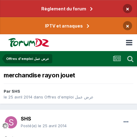
×
Règlement du forum
×
IPTV et arnaques
Offres d'emploi عرض عمل
merchandise rayon jouet
Par
SHS
le 25 avril 2014
dans
Offres d'emploi عرض عمل
SHS
Posté(e)
le 25 avril 2014