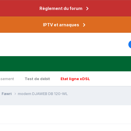
Règlement du forum
IPTV et arnaques
ssement
Test de débit
Etat ligne xDSL
Fawri
modem DJAWEB DB 120-WL