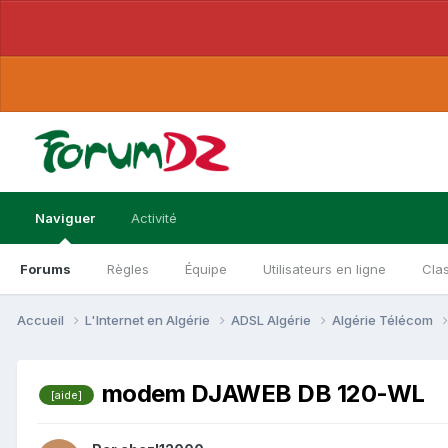
Naviguer
Activité
Forums
Règles
Équipe
Utilisateurs en ligne
Cla
Accueil
L'Internet en Algérie
ADSL Algérie
Algérie Télécom
modem DJAWEB DB 120-WL
[aide]