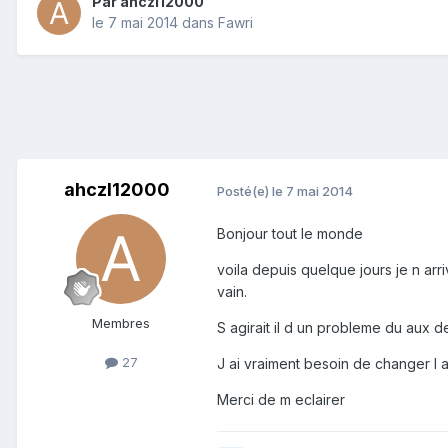
Par
ahczl12000
le 7 mai 2014
dans
Fawri
ahczl12000
Posté(e)
le 7 mai 2014
Bonjour tout le monde
voila depuis quelque jours je n ar
vain.
Membres
S agirait il d un probleme du aux 
27
J ai vraiment besoin de changer l 
Merci de m eclairer