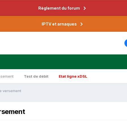
Règlement du forum
IPTV et arnaques
ssement
Test de débit
Etat ligne xDSL
e versement
ersement