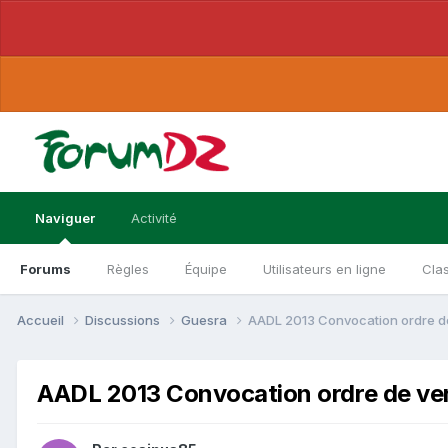
Naviguer
Activité
Forums
Règles
Équipe
Utilisateurs en ligne
Cla
Accueil
Discussions
Guesra
AADL 2013 Convocation ordre d
AADL 2013 Convocation ordre de v