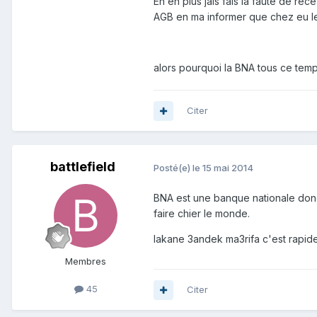
En en plus jais fais la faute de 
AGB en ma informer que chez eu le
alors pourquoi la BNA tous ce temps
Citer
battlefield
Posté(e)
le 15 mai 2014
BNA est une banque nationale donc l
faire chier le monde.
lakane 3andek ma3rifa c'est rapide 
Membres
45
Citer