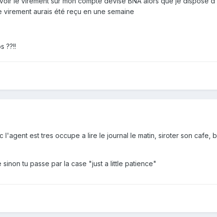
recevoir le virement sur mon compte devise BNA alors que je dispos
 virement aurais été reçu en une semaine
 ??!!
'agent est tres occupe a lire le journal le matin, siroter son cafe, 
sinon tu passe par la case "just a little patience"