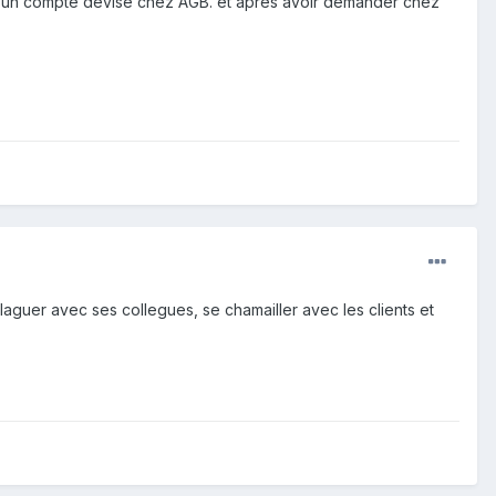
e d'un compte devise chez AGB. et après avoir demander chez
blaguer avec ses collegues, se chamailler avec les clients et