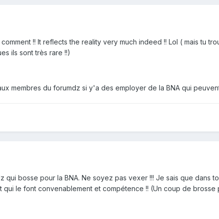
u comment !! It reflects the reality very much indeed !! Lol ( mais tu 
s ils sont très rare !!)
aux membres du forumdz si y'a des employer de la BNA qui peuvent m
qui bosse pour la BNA. Ne soyez pas vexer !!! Je sais que dans tout
t qui le font convenablement et compétence !! (Un coup de brosse p