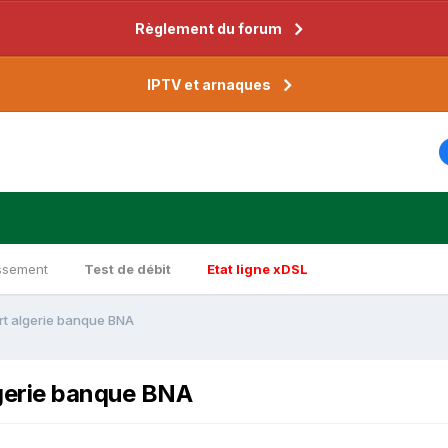
Règlement du forum
IPTV et arnaques
ssement
Test de débit
Etat ligne xDSL
rt algerie banque BNA
lgerie banque BNA