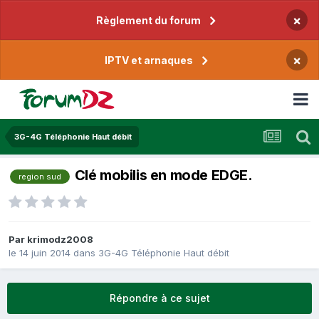
×
Règlement du forum
×
IPTV et arnaques
3G-4G Téléphonie Haut débit
Clé mobilis en mode EDGE.
region sud
Par
krimodz2008
le 14 juin 2014
dans
3G-4G Téléphonie Haut débit
Répondre à ce sujet