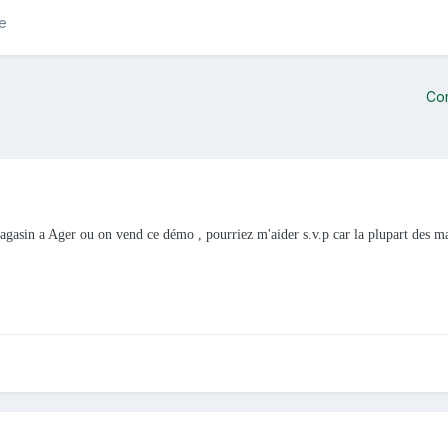
te
Co
gasin a Ager ou on vend ce démo , pourriez m'aider s.v.p car la plupart des ma