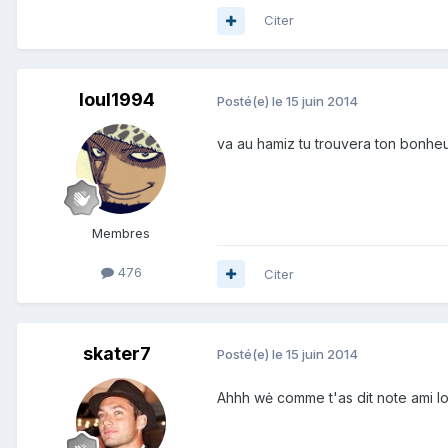
Citer
loul1994
Posté(e)
le 15 juin 2014
va au hamiz tu trouvera ton bonheu
Membres
476
Citer
skater7
Posté(e)
le 15 juin 2014
Ahhh wė comme t'as dit note ami loul