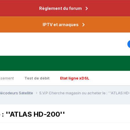
Règlement du forum
IPTV et arnaques
ssement
Test de débit
Etat ligne xDSL
décodeurs Satellite
S.V.P Cherche magasin ou acheter le : ''ATLAS HD
 : ''ATLAS HD-200''