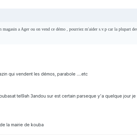
n magasin a Ager ou on vend ce démo , pourriez m'aider s.v.p car la plupart de
zin qui vendent les démos, parabole .....etc
 Koubasat tel9ah 3andou sur est certain parseque y'a quelque jour je s
 de la mairie de kouba