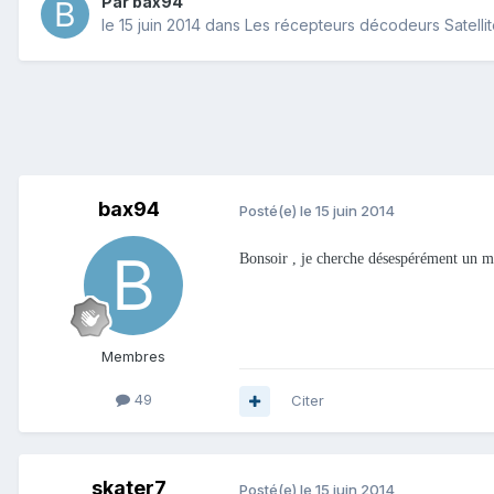
Par
bax94
le 15 juin 2014
dans
Les récepteurs décodeurs Satelli
bax94
Posté(e)
le 15 juin 2014
Bonsoir , je cherche désespérément un ma
Membres
49
Citer
skater7
Posté(e)
le 15 juin 2014