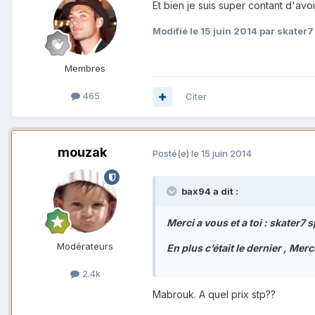
Et bien je suis super contant d'avoi
Modifié
le 15 juin 2014
par skater7
Membres
465
Citer
mouzak
Posté(e)
le 15 juin 2014
bax94 a dit :
Merci a vous et a toi :
skater7 sp
Modérateurs
En plus c’était le dernier , Me
2.4k
Mabrouk. A quel prix stp??