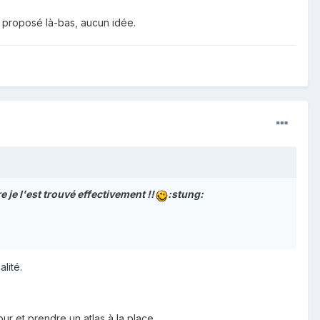
x proposé là-bas, aucun idée.
e je l'est trouvé effectivement !!
:stung:
lité.
r et prendre un atlas à la place