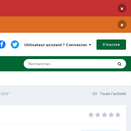
×
×
S’inscrire
Utilisateur existant ? Connexion
-200''
Toute l’activité