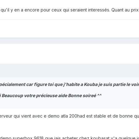
 qu'il y en a encore pour ceux qui seraient interessés. Quant au pri
écialement car figure toi que j'habite a Kouba je suis partie le voir
rci Beaucoup votre précieuse aide Bonne soireé ^^
serveur qui vient avec e demo atla 200had est stable et de bonne qua
 demo superbox 9618 que jais acheter chez koubasat y'a quelque jou