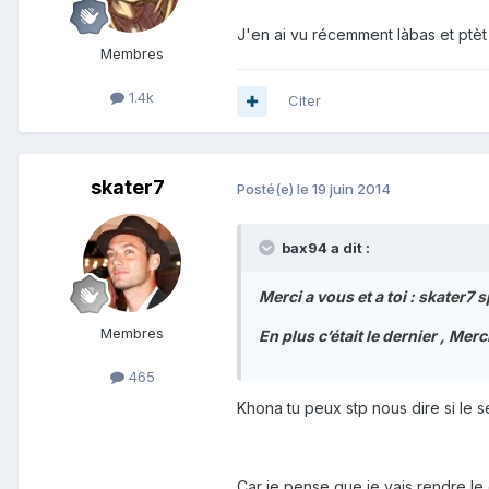
J'en ai vu récemment làbas et ptèt
Membres
1.4k
Citer
skater7
Posté(e)
le 19 juin 2014
bax94 a dit :
Merci a vous et a toi :
skater7 sp
Membres
En plus c’était le dernier , Me
465
Khona tu peux stp nous dire si le 
Car je pense que je vais rendre le