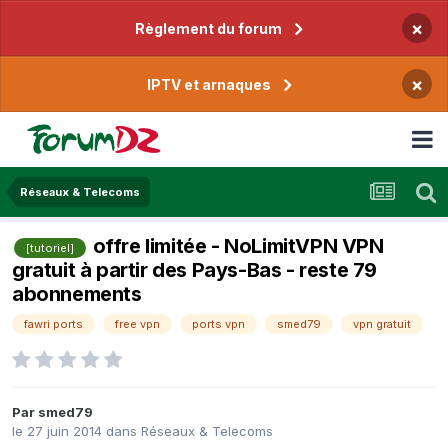
×
Règlement du forum
×
IPTV et arnaques
Réseaux & Telecoms
offre limitée - NoLimitVPN VPN
[tutoriel]
gratuit à partir des Pays-Bas - reste 79
abonnements
fawri ports
free vpn
ports vpn
smed79
vpn gratuit
Par
smed79
le 27 juin 2014
dans
Réseaux & Telecoms