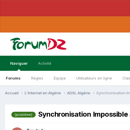
Naviguer
Activité
Forums
Règles
Équipe
Utilisateurs en ligne
Cla
Accueil
L'Internet en Algérie
ADSL Algérie
Synchronisation 
Synchronisation Impossib
[problème]