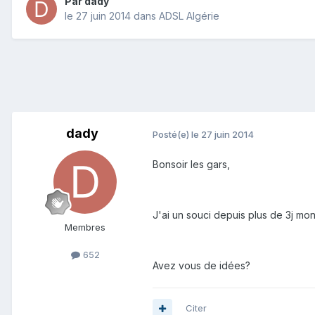
Par
dady
le 27 juin 2014
dans
ADSL Algérie
dady
Posté(e)
le 27 juin 2014
Bonsoir les gars,
J'ai un souci depuis plus de 3j m
Membres
652
Avez vous de idées?
Citer