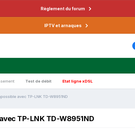
Règlement du forum
IPTV et arnaques
ssement
Test de débit
Etat ligne xDSL
Impossible avec TP-LNK TD-W8951ND
le avec TP-LNK TD-W8951ND