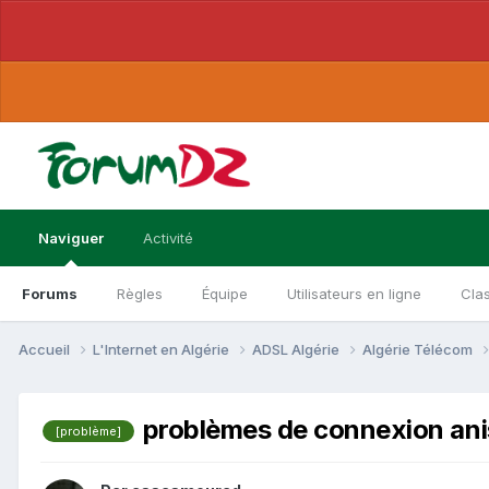
Naviguer
Activité
Forums
Règles
Équipe
Utilisateurs en ligne
Cla
Accueil
L'Internet en Algérie
ADSL Algérie
Algérie Télécom
problèmes de connexion ani
[problème]