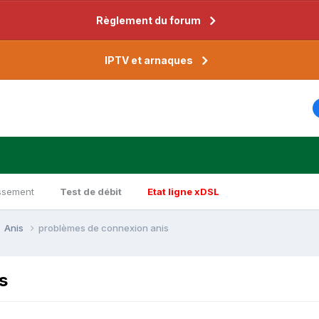
Règlement du forum
IPTV et arnaques
ssement
Test de débit
Etat ligne xDSL
Anis
problèmes de connexion anis
s