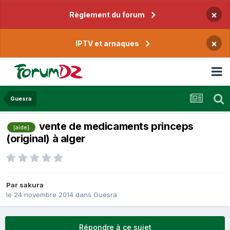
×
Règlement du forum
×
IPTV et arnaques
Guesra
vente de medicaments princeps
[aide]
(original) à alger
Par
sakura
le 24 novembre 2014
dans
Guesra
Répondre à ce sujet