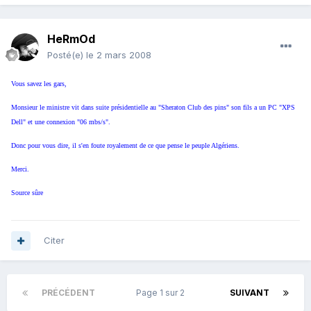
HeRmOd
Posté(e)
le 2 mars 2008
Vous savez les gars,
Monsieur le ministre vit dans suite présidentielle au "Sheraton Club des pins" son fils a un PC "XPS
Dell" et une connexion "06 mbs/s".
Donc pour vous dire, il s'en foute royalement de ce que pense le peuple Algériens.
Merci.
Source sûre
Citer
PRÉCÉDENT
Page 1 sur 2
SUIVANT