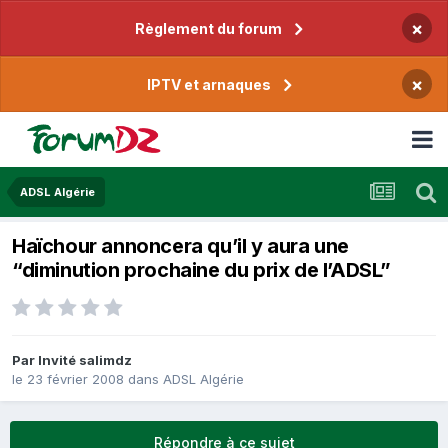
×
Règlement du forum
×
IPTV et arnaques
ADSL Algérie
Haïchour annoncera qu’il y aura une
“diminution prochaine du prix de l’ADSL”
Par Invité salimdz
le 23 février 2008
dans
ADSL Algérie
Répondre à ce sujet