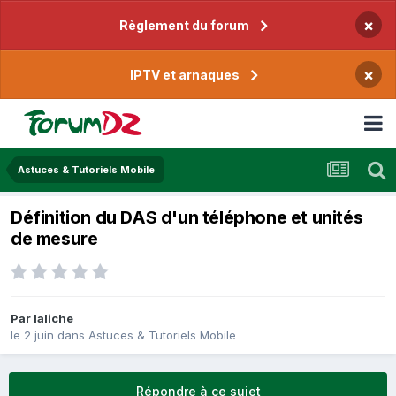
×
Règlement du forum
×
IPTV et arnaques
Astuces & Tutoriels Mobile
Définition du DAS d'un téléphone et unités
de mesure
Par
laliche
le 2 juin
dans
Astuces & Tutoriels Mobile
Répondre à ce sujet