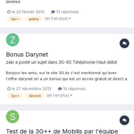
deleted
le 20 février 2014
13 réponses
(et 3 en plus)
3g++
galaxy
Bonus Darynet
zaki
a posté un sujet dans
3G-4G Téléphonie Haut débit
Bonjour les amis, sur le site 3G.dz c'est mentionné qu'avec
l'offre darynet on a un bonus qui est un acces gratuit et direct a
quelques sites web comme Wikipedia.org, kooora.com ... etc. ce
le 27 décembre 2013
19 réponses
que je ne comprend pas, c'est que même en n'accédant qu'à
(et 1 en plus)
3g++
darynet
ces sites mon Volume se consomme. je veux savoir...
Test de la 3G++ de Mobilis par l'équipe