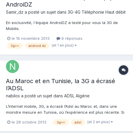
AndroiDZ
Samir_dz
a posté un sujet dans
3G-4G Téléphonie Haut débit
En exclusivité, l'équipe AndroiDZ a testé pour vous la 3G de
Mobilis.
[video=youtube_share;yKW2lDt13Tw]http://youtu.be/yKW2lDt13T
le 16 novembre 2013
6 réponses
w
(et 1 en plus)
3g++
android dz
Au Maroc et en Tunisie, la 3G a écrasé
l’ADSL
nabilos
a posté un sujet dans
ADSL Algérie
L’Internet mobile, 3G, a écrasé l’Adsl au Maroc et, dans une
moindre mesure en Tunisie, où l’expérience est plus récente. Si
l’avantage de la mobilité a été décisif au lancement de la 3G,
(et 2 en plus)
le 28 octobre 2013
3g++
adsl
l’apparition de nouveaux terminaux mobiles (smartphones et
tablettes) a fini par approfondir l’écart en défaveur...