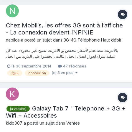
Chez Mobilis, les offres 3G sont à l’affiche
- La connexion devient INFINIE
nabilos
a posté un sujet dans
3G-4G Téléphonie Haut débit
بالانترنت تتضاعف, لأسعار تنخفض .و الانترنت تصبح غير محدودة عند كل
عملية شراء لجواز اتصال الجيل الثالث ، تحصلوا على المزيد من الجيل
الثالث ، مع أسعار أقل و انترنت غير محدود! شكلوا * 600 # أو زوروا موقعنا
le 30 septembre 2014
47 réponses
على http://www.3g.dz Chez Mobilis, les offres 3G sont à l’affiche!
(et 3 en plus)
3g++
connexion
Les pass de conne...
Galaxy Tab 7 " Telephone + 3G +
[a vendre]
Wifi + Accessoires
kido007
a posté un sujet dans
Ventes