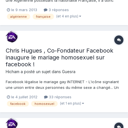
une Algérienne possédant la nationalité Française, il a donc
effectué des démarches pour avoir lui aussi la nationalité, toute
le 9 mars 2013
3 réponses
fois ayant des problème de santé et sa nationalité Française
(et 4 en plus)
algérienne
française
non encore acquise, est il possible de fai...
Chris Hugues , Co-Fondateur Facebook
inaugure le mariage homosexuel sur
facebook !
Hicham
a posté un sujet dans
Guesra
Facebook légalise le mariage gay INTERNET - L'icône signalant
une union entre deux personnes du même sexe a changé... Un
petit pictogramme pour Facebook, un grand pas pour la
le 4 juillet 2012
33 réponses
communauté homosexuelle. Un grand pas à l’échelle -toute
(et 1 en plus)
facebook
homosexuel
symbolique- de Facebook to^^^^ois, puisqu...