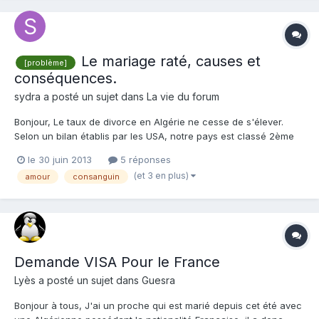
Le mariage raté, causes et
[problème]
conséquences.
sydra
a posté un sujet dans
La vie du forum
Bonjour, Le taux de divorce en Algérie ne cesse de s'élever.
Selon un bilan établis par les USA, notre pays est classé 2ème
au monde. Pensez-vous que le mariage forcé en est une
le 30 juin 2013
5 réponses
cause? êtes vous victime d'un mariage abusif? comment le
(et 3 en plus)
amour
consanguin
vivez-vous? croyez-vous que le divorce est la bonne solut...
Demande VISA Pour le France
Lyès
a posté un sujet dans
Guesra
Bonjour à tous, J'ai un proche qui est marié depuis cet été avec