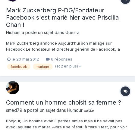
Mark Zuckerberg P-DG/Fondateur
Facebook s'est marié hier avec Priscilla
Chan !
Hicham
a posté un sujet dans
Guesra
Mark Zuckerberg annonce Aujourd'hui son mariage sur
Facebook Le fondateur et directeur général de Facebook, a
épousé samedi sa petite amie de longue date Priscilla Chan,
le 20 mai 2012
6 réponses
annonçant l'événement en modifiant son propre statut sur le
(et 2 en plus)
facebook
mariage
réseau social. Vous pouvez "liker" l'h...
Comment un homme choisit sa femme ?
smed79
a posté un sujet dans
Humour فكاهة
Bonjour, Un homme avait 3 petites amies mais il ne savait pas
avec laquelle se marier. Alors il se résolu à faire 1 test, pour voir
laquelle était plus apte à être sa femme. Il a retiré €15.000.00 de