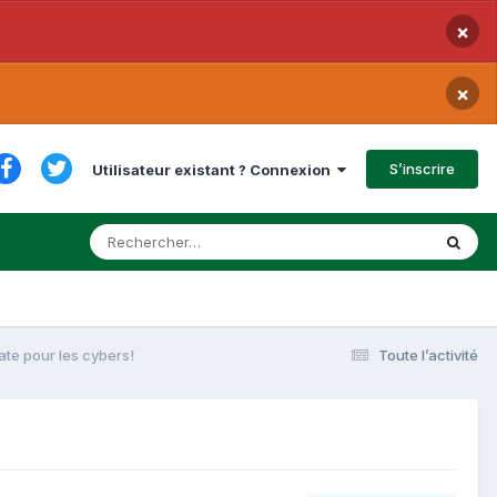
×
×
S’inscrire
Utilisateur existant ? Connexion
date pour les cybers!
Toute l’activité