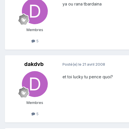
ya ou rana tbardaina
Membres
5
dakdvb
Posté(e)
le 21 avril 2008
et toi lucky tu pence quoi?
Membres
5