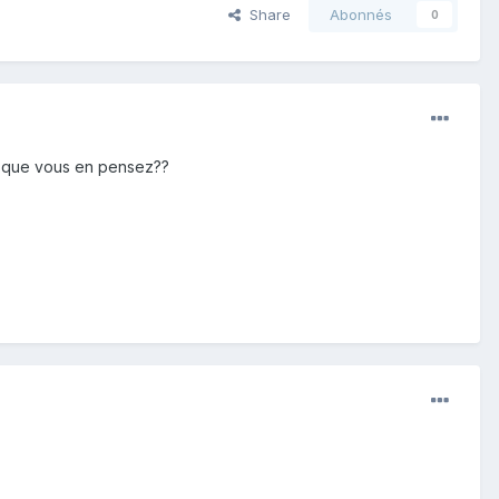
Share
Abonnés
0
esque vous en pensez??