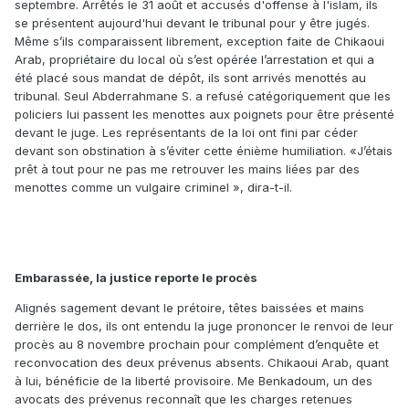
septembre. Arrêtés le 31 août et accusés d'offense à l'islam, ils
se présentent aujourd'hui devant le tribunal pour y être jugés.
Même s’ils comparaissent librement, exception faite de Chikaoui
Arab, propriétaire du local où s’est opérée l’arrestation et qui a
été placé sous mandat de dépôt, ils sont arrivés menottés au
tribunal. Seul Abderrahmane S. a refusé catégoriquement que les
policiers lui passent les menottes aux poignets pour être présenté
devant le juge. Les représentants de la loi ont fini par céder
devant son obstination à s’éviter cette énième humiliation. «J’étais
prêt à tout pour ne pas me retrouver les mains liées par des
menottes comme un vulgaire criminel », dira-t-il.
Embarassée, la justice reporte le procès
Alignés sagement devant le prétoire, têtes baissées et mains
derrière le dos, ils ont entendu la juge prononcer le renvoi de leur
procès au 8 novembre prochain pour complément d’enquête et
reconvocation des deux prévenus absents. Chikaoui Arab, quant
à lui, bénéficie de la liberté provisoire. Me Benkadoum, un des
avocats des prévenus reconnaît que les charges retenues