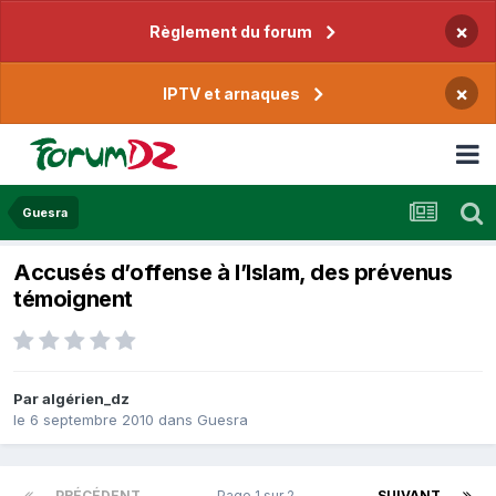
×
Règlement du forum
×
IPTV et arnaques
Guesra
Accusés d’offense à l’Islam, des prévenus
témoignent
Par
algérien_dz
le 6 septembre 2010
dans
Guesra
PRÉCÉDENT
Page 1 sur 2
SUIVANT