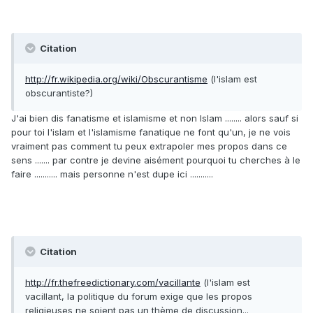
Citation
http://fr.wikipedia.org/wiki/Obscurantisme
(l'islam est
obscurantiste?)
J'ai bien dis fanatisme et islamisme et non Islam ........ alors sauf si
pour toi l'islam et l'islamisme fanatique ne font qu'un, je ne vois
vraiment pas comment tu peux extrapoler mes propos dans ce
sens ....... par contre je devine aisément pourquoi tu cherches à le
faire ........... mais personne n'est dupe ici ...........
Citation
http://fr.thefreedictionary.com/vacillante
(l'islam est
vacillant, la politique du forum exige que les propos
religieuses ne soient pas un thème de discussion...