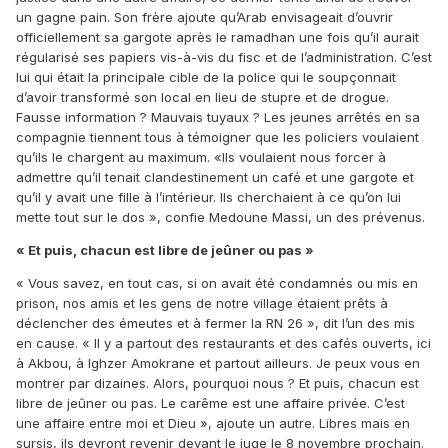
un gagne pain. Son frère ajoute qu’Arab envisageait d’ouvrir
officiellement sa gargote après le ramadhan une fois qu’il aurait
régularisé ses papiers vis-à-vis du fisc et de l’administration. C’est
lui qui était la principale cible de la police qui le soupçonnait
d’avoir transformé son local en lieu de stupre et de drogue.
Fausse information ? Mauvais tuyaux ? Les jeunes arrêtés en sa
compagnie tiennent tous à témoigner que les policiers voulaient
qu’ils le chargent au maximum. «Ils voulaient nous forcer à
admettre qu’il tenait clandestinement un café et une gargote et
qu’il y avait une fille à l’intérieur. Ils cherchaient à ce qu’on lui
mette tout sur le dos », confie Medoune Massi, un des prévenus.
« Et puis, chacun est libre de jeûner ou pas »
« Vous savez, en tout cas, si on avait été condamnés ou mis en
prison, nos amis et les gens de notre village étaient prêts à
déclencher des émeutes et à fermer la RN 26 », dit l’un des mis
en cause. « Il y a partout des restaurants et des cafés ouverts, ici
à Akbou, à Ighzer Amokrane et partout ailleurs. Je peux vous en
montrer par dizaines. Alors, pourquoi nous ? Et puis, chacun est
libre de jeûner ou pas. Le carême est une affaire privée. C’est
une affaire entre moi et Dieu », ajoute un autre. Libres mais en
sursis, ils devront revenir devant le juge le 8 novembre prochain.