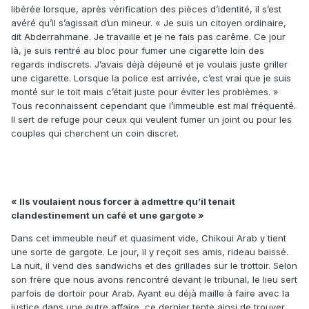
libérée lorsque, après vérification des pièces d’identité, il s’est
avéré qu’il s’agissait d’un mineur. « Je suis un citoyen ordinaire,
dit Abderrahmane. Je travaille et je ne fais pas carême. Ce jour
là, je suis rentré au bloc pour fumer une cigarette loin des
regards indiscrets. J’avais déjà déjeuné et je voulais juste griller
une cigarette. Lorsque la police est arrivée, c’est vrai que je suis
monté sur le toit mais c’était juste pour éviter les problèmes. »
Tous reconnaissent cependant que l’immeuble est mal fréquenté.
Il sert de refuge pour ceux qui veulent fumer un joint ou pour les
couples qui cherchent un coin discret.
« Ils voulaient nous forcer à admettre qu’il tenait
clandestinement un café et une gargote »
Dans cet immeuble neuf et quasiment vide, Chikoui Arab y tient
une sorte de gargote. Le jour, il y reçoit ses amis, rideau baissé.
La nuit, il vend des sandwichs et des grillades sur le trottoir. Selon
son frère que nous avons rencontré devant le tribunal, le lieu sert
parfois de dortoir pour Arab. Ayant eu déjà maille à faire avec la
justice dans une autre affaire, ce dernier tente ainsi de trouver