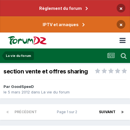
×
Règlement du forum
×
IPTV et arnaques
La vie du forum
section vente et offres sharing
Par
GoodSpeeD
le 5 mars 2012
dans
La vie du forum
PRÉCÉDENT
Page 1 sur 2
SUIVANT