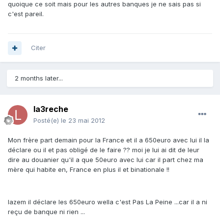
quoique ce soit mais pour les autres banques je ne sais pas si
c'est pareil.
Citer
2 months later...
la3reche
Posté(e)
le 23 mai 2012
Mon frère part demain pour la France et il a 650euro avec lui il la
déclare ou il et pas obligé de le faire ?? moi je lui ai dit de leur
dire au douanier qu'il a que 50euro avec lui car il part chez ma
mère qui habite en, France en plus il et binationale !!
lazem il déclare les 650euro wella c'est Pas La Peine ...car il a ni
reçu de banque ni rien ...