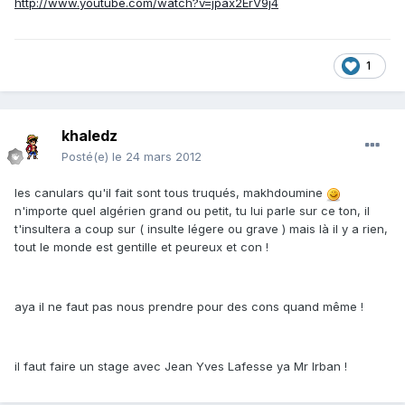
http://www.youtube.com/watch?v=jpax2ErV9j4
1
khaledz
Posté(e)
le 24 mars 2012
les canulars qu'il fait sont tous truqués, makhdoumine
n'importe quel algérien grand ou petit, tu lui parle sur ce ton, il
t'insultera a coup sur ( insulte légere ou grave ) mais là il y a rien,
tout le monde est gentille et peureux et con !
aya il ne faut pas nous prendre pour des cons quand même !
il faut faire un stage avec Jean Yves Lafesse ya Mr Irban !