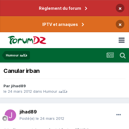
×
Règlement du forum
×
IPTV et arnaques
Humour فكاهة
Canular irban
Par
jihad89
le 24 mars 2012
dans
Humour فكاهة
jihad89
Posté(e)
le 24 mars 2012