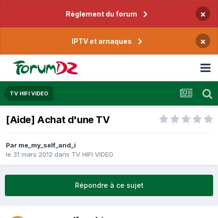
×
Règlement du forum
×
IPTV et arnaques
TV HIFI VIDEO
[Aide] Achat d'une TV
Par
me_my_self_and_i
le 31 mars 2012
dans
TV HIFI VIDEO
Répondre à ce sujet