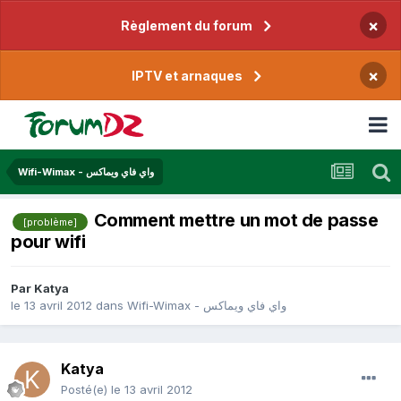
×
Règlement du forum
×
IPTV et arnaques
Wifi-Wimax - واي فاي ويماكس
Comment mettre un mot de passe
[problème]
pour wifi
Par
Katya
le 13 avril 2012
dans
Wifi-Wimax - واي فاي ويماكس
Katya
Posté(e)
le 13 avril 2012