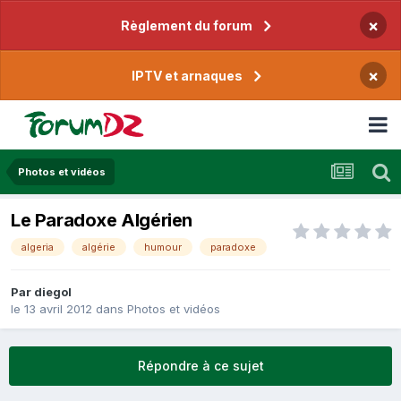
×
Règlement du forum
×
IPTV et arnaques
Photos et vidéos
Le Paradoxe Algérien
algeria
algérie
humour
paradoxe
Par
diegol
le 13 avril 2012
dans
Photos et vidéos
Répondre à ce sujet