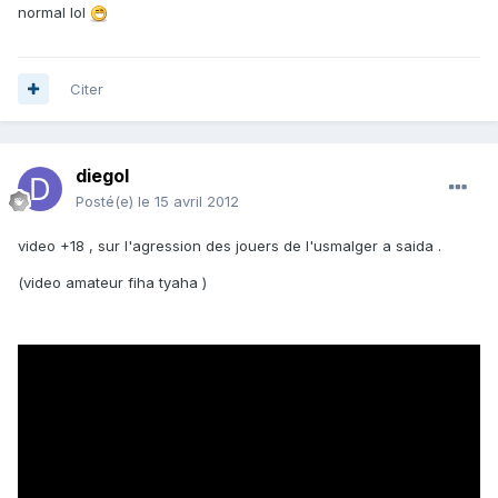
normal lol
Citer
diegol
Posté(e)
le 15 avril 2012
video +18 , sur l'agression des jouers de l'usmalger a saida .
(video amateur fiha tyaha )