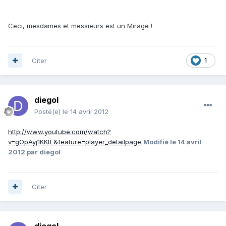
Ceci, mesdames et messieurs est un Mirage !
Citer
1
diegol
Posté(e)
le 14 avril 2012
http://www.youtube.com/watch?
v=gOpAyj1KKtE&feature=player_detailpage
Modifié
le 14 avril
2012
par diegol
Citer
diegol