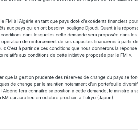
e FMI à l’Algérie en tant que pays doté d’excédents financiers pour 
êts aux pays qui en ont besoin», souligne Djoudi. Quant à la répons
es conditions dans lesquelles cette demande sera proposée dans les d
te opération de renforcement de ses capacités financières à partir
 « C’est à partir de ces conditions que nous donnerons la réponse »
elatifs aux conditions de cette initiative proposée par le FMI ».
ler que la gestion prudente des réserves de change du pays se fonde
sques de change par le maintien notamment d’un portefeuille diversifié
l’Algérie fera connaître sa position à cette demande, le ministre a 
a BM qui aura lieu en octobre prochain à Tokyo (Japon).