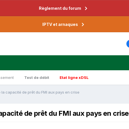
Règlement du forum
IPTV et arnaques
ssement
Test de débit
Etat ligne xDSL
re la capacité de prêt du FMI aux pays en crise
 capacité de prêt du FMI aux pays en crise