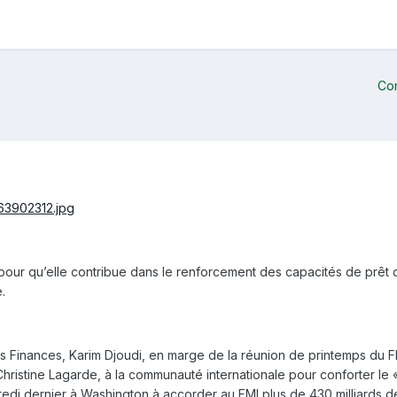
Co
MI pour qu’elle contribue dans le renforcement des capacités de prêt d
.
des Finances, Karim Djoudi, en marge de la réunion de printemps du 
Christine Lagarde, à la communauté internationale pour conforter le « 
redi dernier à Washington à accorder au FMI plus de 430 milliards 