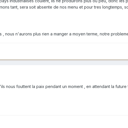
 pays industrialisés coulent, ils ne produirons plus ou peu, donc les 
mons tant, sera soit absente de nos menu et pour tres longtemps, soi
 , nous n'aurons plus rien a manger a moyen terme, notre probleme 
'ils nous fouttent la paix pendant un moment , en attendant la futur