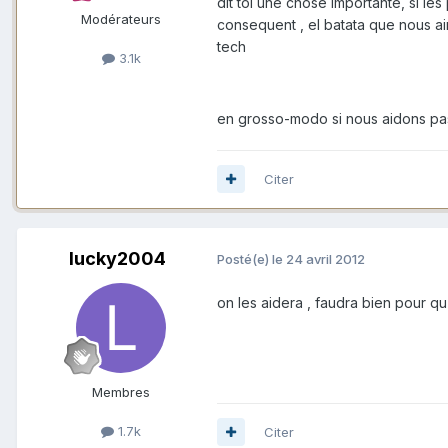
dit toi une chose importante, si les
Modérateurs
consequent , el batata que nous ai
tech
3.1k
en grosso-modo si nous aidons pas
Citer
lucky2004
Posté(e)
le 24 avril 2012
on les aidera , faudra bien pour qu
Membres
1.7k
Citer