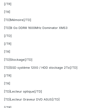
[/TR]
[TR]
[TD]Mémoire[/TD]
[TD]8 Go DDRIII 1600MHz Dominator XMS3
[/TD]
[/TR]
[TR]
[TD]Stockage[/TD]
[TD]SSD système 120G / HDD stockage 2To[/TD]
[/TR]
[TR]
[TD]Lecteur optique[/TD]
[TD]Lecteur Graveur DVD ASUS[/TD]
[/TR]