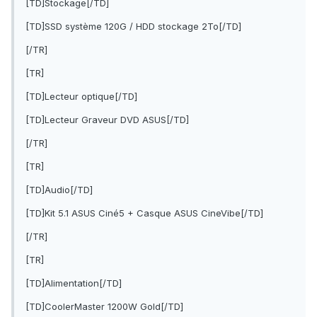
[TD]Stockage[/TD]
[TD]SSD système 120G / HDD stockage 2To[/TD]
[/TR]
[TR]
[TD]Lecteur optique[/TD]
[TD]Lecteur Graveur DVD ASUS[/TD]
[/TR]
[TR]
[TD]Audio[/TD]
[TD]Kit 5.1 ASUS Ciné5 + Casque ASUS CineVibe[/TD]
[/TR]
[TR]
[TD]Alimentation[/TD]
[TD]CoolerMaster 1200W Gold[/TD]