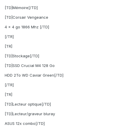
[TD]Mémoire[/TD]
[TD]Corsair Vengeance
4 x 4 go 1866 Mhz [/TD]
[/TR]
[TR]
[TD]Stockage[/TD]
[TD]SSD Crucial M4 128 Go
HDD 2To WD Caviar Green[/TD]
[/TR]
[TR]
[TD]Lecteur optique[/TD]
[TD]Lecteur/graveur bluray
ASUS 12x combo[/TD]