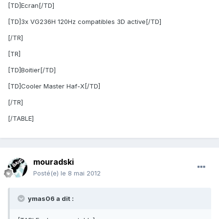
[TD]Ecran[/TD]
[TD]3x VG236H 120Hz compatibles 3D active[/TD]
[/TR]
[TR]
[TD]Boitier[/TD]
[TD]Cooler Master Haf-X[/TD]
[/TR]
[/TABLE]
mouradski
Posté(e)
le 8 mai 2012
ymas06 a dit :