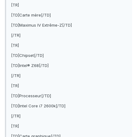
[TR]
[TD]Carte mère[/TD]
[TD]Maximus IV Extrême-Z[/TD]
[/TR]
[TR]
[TD]Chipset[/TD]
[TD]Intel® Z68[/TD]
[/TR]
[TR]
[TD]Processeur[/TD]
[TD]Intel Core i7 2600k[/TD]
[/TR]
[TR]
[TD]Carte graphique[/TD]