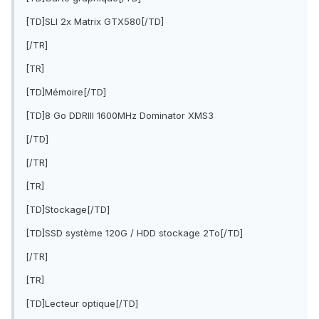
[TD]SLI 2x Matrix GTX580[/TD]
[/TR]
[TR]
[TD]Mémoire[/TD]
[TD]8 Go DDRIII 1600MHz Dominator XMS3
[/TD]
[/TR]
[TR]
[TD]Stockage[/TD]
[TD]SSD système 120G / HDD stockage 2To[/TD]
[/TR]
[TR]
[TD]Lecteur optique[/TD]