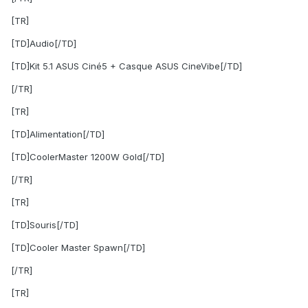
[TR]
[TD]Audio[/TD]
[TD]Kit 5.1 ASUS Ciné5 + Casque ASUS CineVibe[/TD]
[/TR]
[TR]
[TD]Alimentation[/TD]
[TD]CoolerMaster 1200W Gold[/TD]
[/TR]
[TR]
[TD]Souris[/TD]
[TD]Cooler Master Spawn[/TD]
[/TR]
[TR]