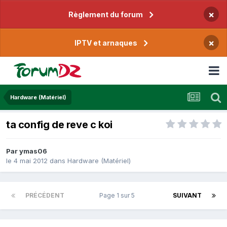
×
Règlement du forum
×
IPTV et arnaques
Hardware (Matériel)
ta config de reve c koi
Par
ymas06
le 4 mai 2012
dans
Hardware (Matériel)
PRÉCÉDENT
Page 1 sur 5
SUIVANT