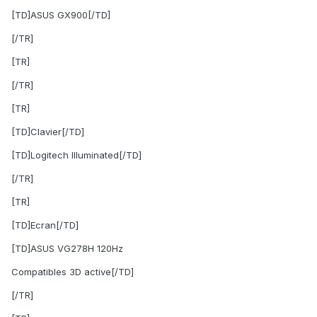
[TD]ASUS GX900[/TD]
[/TR]
[TR]
[/TR]
[TR]
[TD]Clavier[/TD]
[TD]Logitech Illuminated[/TD]
[/TR]
[TR]
[TD]Ecran[/TD]
[TD]ASUS VG278H 120Hz
Compatibles 3D active[/TD]
[/TR]