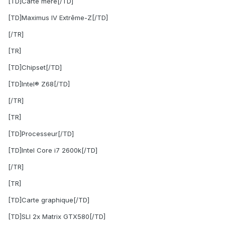
[TD]Carte mère[/TD]
[TD]Maximus IV Extrême-Z[/TD]
[/TR]
[TR]
[TD]Chipset[/TD]
[TD]Intel® Z68[/TD]
[/TR]
[TR]
[TD]Processeur[/TD]
[TD]Intel Core i7 2600k[/TD]
[/TR]
[TR]
[TD]Carte graphique[/TD]
[TD]SLI 2x Matrix GTX580[/TD]