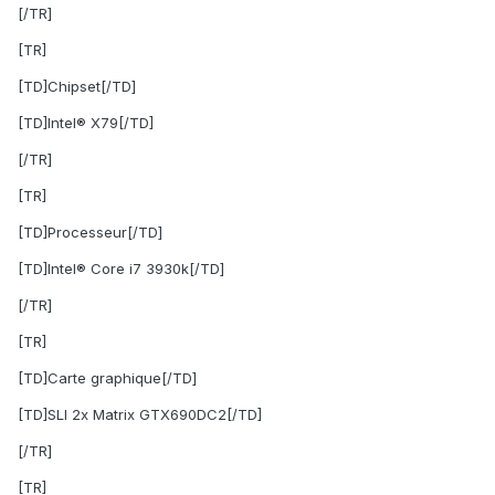
[/TR]
[TR]
[TD]Chipset[/TD]
[TD]Intel® X79[/TD]
[/TR]
[TR]
[TD]Processeur[/TD]
[TD]Intel® Core i7 3930k[/TD]
[/TR]
[TR]
[TD]Carte graphique[/TD]
[TD]SLI 2x Matrix GTX690DC2[/TD]
[/TR]
[TR]