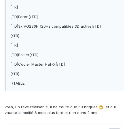
[TR]
[TD]Ecran[/TD]
[TD]3x VG236H 120Hz compatibles 3D active[/TD]
[/TR]
[TR]
[TD]Boitier[/TD]
[TD]Cooler Master Haf-X[/TD]
[/TR]
[/TABLE]
voila, un reve réalisable, il ne coute que 50 briques
, et qui
vaudra la moitié 6 mois plus tard et rien dans 2 ans