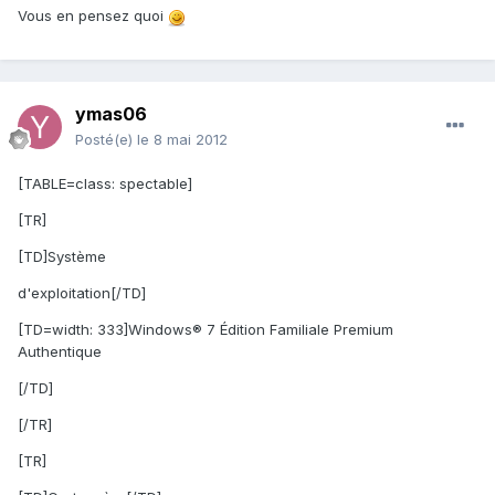
Vous en pensez quoi
ymas06
Posté(e)
le 8 mai 2012
[TABLE=class: spectable]
[TR]
[TD]Système
d'exploitation[/TD]
[TD=width: 333]Windows® 7 Édition Familiale Premium
Authentique
[/TD]
[/TR]
[TR]