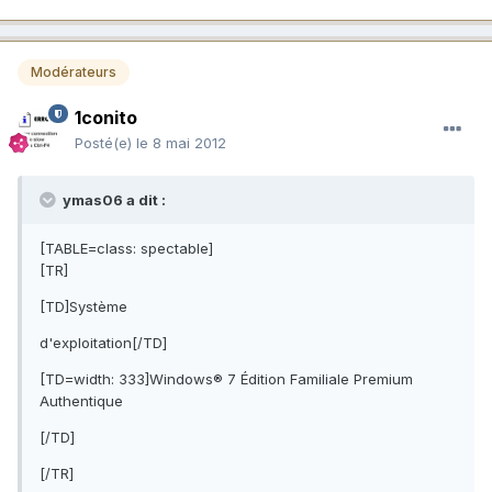
Modérateurs
1conito
Posté(e)
le 8 mai 2012
ymas06 a dit :
[TABLE=class: spectable]
[TR]
[TD]Système
d'exploitation[/TD]
[TD=width: 333]Windows® 7 Édition Familiale Premium
Authentique
[/TD]
[/TR]