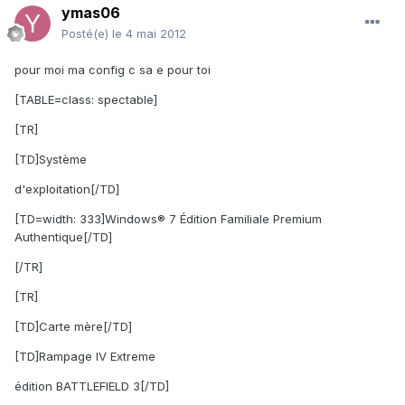
ymas06
Posté(e)
le 4 mai 2012
pour moi ma config c sa e pour toi
[TABLE=class: spectable]
[TR]
[TD]Système
d'exploitation[/TD]
[TD=width: 333]Windows® 7 Édition Familiale Premium
Authentique[/TD]
[/TR]
[TR]
[TD]Carte mère[/TD]
[TD]Rampage IV Extreme
édition BATTLEFIELD 3[/TD]