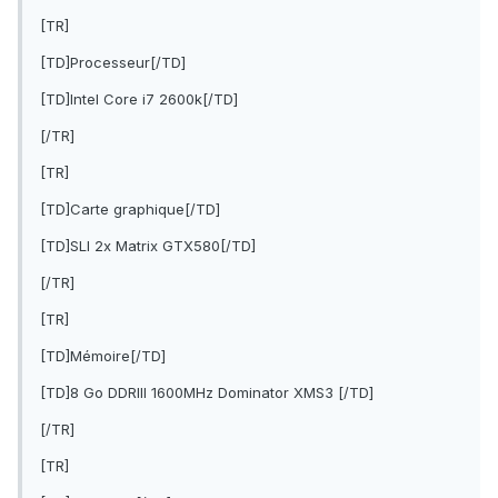
[TR]
[TD]Processeur[/TD]
[TD]Intel Core i7 2600k[/TD]
[/TR]
[TR]
[TD]Carte graphique[/TD]
[TD]SLI 2x Matrix GTX580[/TD]
[/TR]
[TR]
[TD]Mémoire[/TD]
[TD]8 Go DDRIII 1600MHz Dominator XMS3 [/TD]
[/TR]
[TR]