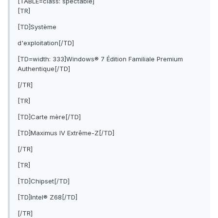
[TABLE=class: spectable]
[TR]
[TD]Système
d'exploitation[/TD]
[TD=width: 333]Windows® 7 Édition Familiale Premium
Authentique[/TD]
[/TR]
[TR]
[TD]Carte mère[/TD]
[TD]Maximus IV Extrême-Z[/TD]
[/TR]
[TR]
[TD]Chipset[/TD]
[TD]Intel® Z68[/TD]
[/TR]