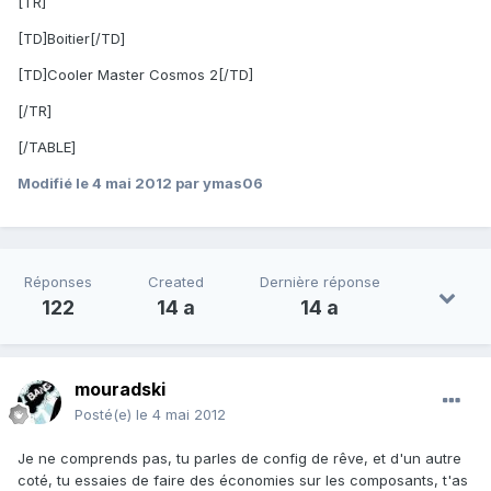
[TR]
[TD]Boitier[/TD]
[TD]Cooler Master Cosmos 2[/TD]
[/TR]
[/TABLE]
Modifié
le 4 mai 2012
par ymas06
Réponses
Created
Dernière réponse
122
14 a
14 a
mouradski
Posté(e)
le 4 mai 2012
Je ne comprends pas, tu parles de config de rêve, et d'un autre
coté, tu essaies de faire des économies sur les composants, t'as