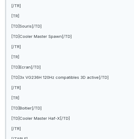
[/TR]
[TR]
[TD]Souris[/TD]
[TD]Cooler Master Spawn[/TD]
[/TR]
[TR]
[TD]Ecran[/TD]
[TD]3x VG236H 120Hz compatibles 3D active[/TD]
[/TR]
[TR]
[TD]Boitier[/TD]
[TD]Cooler Master Haf-X[/TD]
[/TR]
[/TABLE]