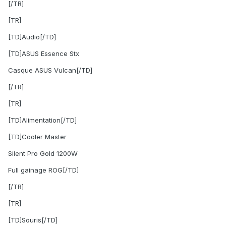
[/TR]
[TR]
[TD]Audio[/TD]
[TD]ASUS Essence Stx
Casque ASUS Vulcan[/TD]
[/TR]
[TR]
[TD]Alimentation[/TD]
[TD]Cooler Master
Silent Pro Gold 1200W
Full gainage ROG[/TD]
[/TR]
[TR]
[TD]Souris[/TD]