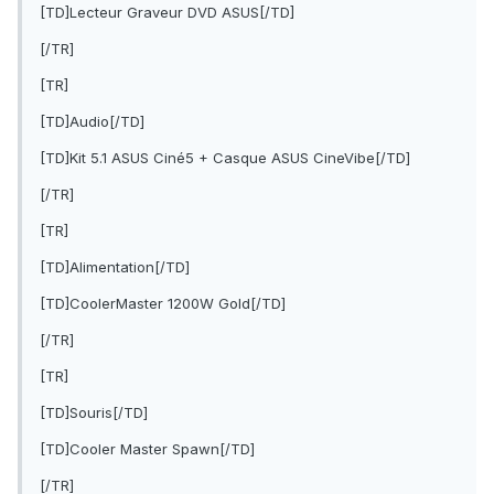
[TD]Lecteur Graveur DVD ASUS[/TD]
[/TR]
[TR]
[TD]Audio[/TD]
[TD]Kit 5.1 ASUS Ciné5 + Casque ASUS CineVibe[/TD]
[/TR]
[TR]
[TD]Alimentation[/TD]
[TD]CoolerMaster 1200W Gold[/TD]
[/TR]
[TR]
[TD]Souris[/TD]
[TD]Cooler Master Spawn[/TD]
[/TR]