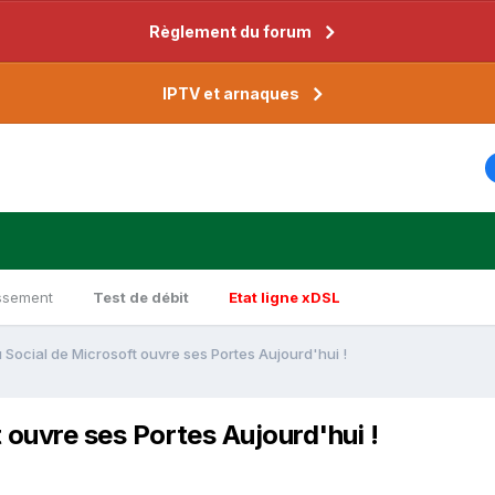
Règlement du forum
IPTV et arnaques
ssement
Test de débit
Etat ligne xDSL
u Social de Microsoft ouvre ses Portes Aujourd'hui !
 ouvre ses Portes Aujourd'hui !