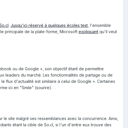
So.cl
.
Jusqu'ici réservé à quelques écoles test
, l'ensemble
ble principale de la plate-forme, Microsoft
expliquant
qu'il veut
ebook ou de Google +, son objectif étant de permettre
ux leaders du marché. Les fonctionnalités de partage ou de
flux d'actualité est similaire à celui de Google +. Certaines
me ici en "Smile" (sourire).
r le site malgré ses ressemblances avec la concurrence. Ainsi,
ants étant la cible de So.cl, si l'un d'entre eux trouve des