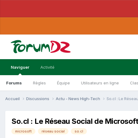
Naviguer
Activité
Forums
Règles
Équipe
Utilisateurs en ligne
Cla
Accueil
Discussions
Actu - News High-Tech
So.cl : Le Résea
So.cl : Le Réseau Social de Microsoft
microsoft
réseau social
so.cl