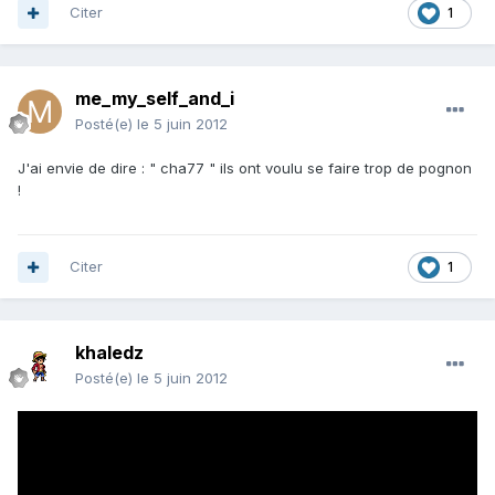
Citer
1
me_my_self_and_i
Posté(e)
le 5 juin 2012
J'ai envie de dire : " cha77 " ils ont voulu se faire trop de pognon
!
Citer
1
khaledz
Posté(e)
le 5 juin 2012