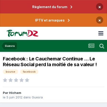
×
Règlement du forum
×
IPTV et arnaques
Guesra
Facebook : Le Cauchemar Continue ... Le
Réseau Social perd la moitié de sa valeur !
bourse
facebook
Par
Hicham
le 5 juin 2012
dans
Guesra