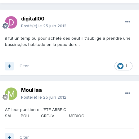
digitall00
Posté(e)
le 25 juin 2012
il fut un temp ou pour achété des oeuf il t'aublige a prendre une
bassine,les habitude on la peau dure .
Citer
1
MouHaa
Posté(e)
le 25 juin 2012
AT leur punition c L'ETE ARBE C
SAL.........POU.............CREUV................MEDIOC................
Citer