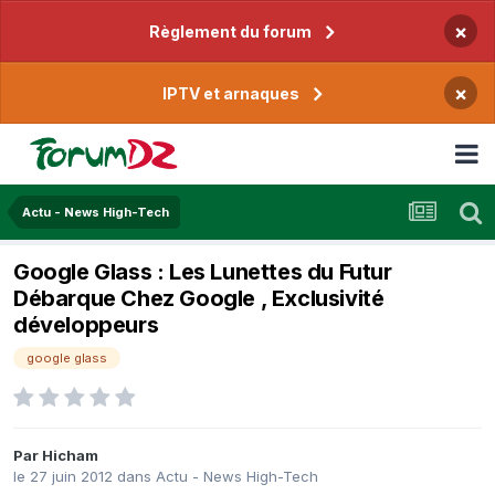
×
Règlement du forum
×
IPTV et arnaques
Actu - News High-Tech
Google Glass : Les Lunettes du Futur
Débarque Chez Google , Exclusivité
développeurs
google glass
Par
Hicham
le 27 juin 2012
dans
Actu - News High-Tech