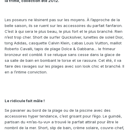
la frime, collection été 2012.
Les poseurs ne lésinent pas sur les moyens. À l’approche de la
belle saison, ils se ruent sur les accessoires du parfait fanfaron.
C’est à qui sera le plus beau, le plus fort et le plus branché. Rien
n’est trop cher. Short de surfer Quicksilver, lunettes de soleil Dior,
tong Adidas, casquette Calvin Klein, cabas Louis Vuitton, maillot
Roberto Cavalli, tapis de plage Dolce & Gabbana… le frimeur
bronzeur est comblé. Il se reluque sans cesse dans la glace de
sa salle de bain en bombant le torse et se rassure. Cet été, il va
faire des ravages sur les plages avec son look chic et branché. Il
en a l’intime conviction.
Le ridicule fait mâle !
Se pavaner au bord de la plage ou de la piscine avec des
accessoires hyper tendance, c’est grisant pour l’égo. Le guindé,
partisan du «m’as-tu-vu» a trouvé le parfait attirail pour être le
nombril de la mer. Short, slip de bain, crème solaire, couvre-chef,