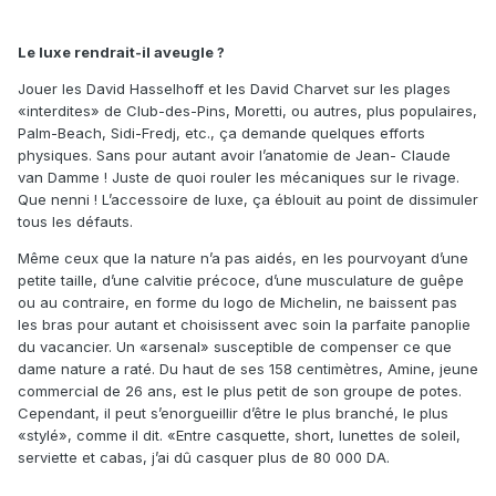
Le luxe rendrait-il aveugle ?
Jouer les David Hasselhoff et les David Charvet sur les plages
«interdites» de Club-des-Pins, Moretti, ou autres, plus populaires,
Palm-Beach, Sidi-Fredj, etc., ça demande quelques efforts
physiques. Sans pour autant avoir l’anatomie de Jean- Claude
van Damme ! Juste de quoi rouler les mécaniques sur le rivage.
Que nenni ! L’accessoire de luxe, ça éblouit au point de dissimuler
tous les défauts.
Même ceux que la nature n’a pas aidés, en les pourvoyant d’une
petite taille, d’une calvitie précoce, d’une musculature de guêpe
ou au contraire, en forme du logo de Michelin, ne baissent pas
les bras pour autant et choisissent avec soin la parfaite panoplie
du vacancier. Un «arsenal» susceptible de compenser ce que
dame nature a raté. Du haut de ses 158 centimètres, Amine, jeune
commercial de 26 ans, est le plus petit de son groupe de potes.
Cependant, il peut s’enorgueillir d’être le plus branché, le plus
«stylé», comme il dit. «Entre casquette, short, lunettes de soleil,
serviette et cabas, j’ai dû casquer plus de 80 000 DA.