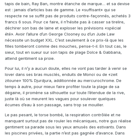
tapis de bain, Ray Ban, montre étanche de marque… et sa devise
est : jamais d’articles bas de gamme. Le «suffisant» qui se
respecte ne se suffit pas de produits contre-façonnés, achetés 3
francs 6 sous. Pour ce faire, il n’hésite pas à casser sa tirelire,
déchirer son bas de laine et exploser les prévisions «spécial
été». Avoir l’allure d’un George Clooney ou d’un Jude Law
nécessite un budget XXL. C’est seulement à ce prix-là que les
filles tomberont comme des mouches, pense-t-il. En tout cas, le
sieur, tout en sueur sur son tapis de plage Dolce & Gabbana,
attend gentiment sa proie.
Pour lui, il n’y a aucun doute, elles ne vont pas tarder à venir se
lover dans ses bras musclés, enduits de Monoï ou de «zeit
zitoune» 100% Djurdjura, additionnée au mercurochrome. De
temps à autre, pour mieux faire profiter toute la plage de sa
dégaine, il promène sa silhouette sur toute l’étendue de la rive,
juste là où se meurent les vagues pour soulever quelques
écumes d’eau à son passage, sans trop se mouiller.
Le pas pesant, le torse bombé, la respiration contrôlée et ne
manquant surtout pas de rouler les mécaniques, notre gus réalise
gentiment sa parade sous les yeux amusés des estivants. Dans
les piscines privées, la partie n’est pas gagnée d’avance. Dans