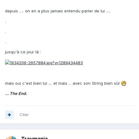
depuis ..... on en a plus jamais entendu parler de lui .....
.
.
.
jusqu'à ce jour là :
mais oui c'est bien lui .... et mais ... avec son String bien sûr
... The End.
Citer
Travmania