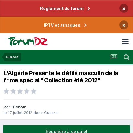
×
Règlement du forum
×
IPTV et arnaques
Guesra
L'Algérie Présente le défilé masculin de la
frime spécial "Collection été 2012"
Par
Hicham
le 17 juillet 2012
dans
Guesra
Répondre à ce sujet