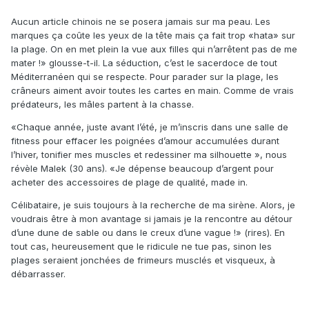
Aucun article chinois ne se posera jamais sur ma peau. Les
marques ça coûte les yeux de la tête mais ça fait trop «hata» sur
la plage. On en met plein la vue aux filles qui n’arrêtent pas de me
mater !» glousse-t-il. La séduction, c’est le sacerdoce de tout
Méditerranéen qui se respecte. Pour parader sur la plage, les
crâneurs aiment avoir toutes les cartes en main. Comme de vrais
prédateurs, les mâles partent à la chasse.
«Chaque année, juste avant l’été, je m’inscris dans une salle de
fitness pour effacer les poignées d’amour accumulées durant
l’hiver, tonifier mes muscles et redessiner ma silhouette », nous
révèle Malek (30 ans). «Je dépense beaucoup d’argent pour
acheter des accessoires de plage de qualité, made in.
Célibataire, je suis toujours à la recherche de ma sirène. Alors, je
voudrais être à mon avantage si jamais je la rencontre au détour
d’une dune de sable ou dans le creux d’une vague !» (rires). En
tout cas, heureusement que le ridicule ne tue pas, sinon les
plages seraient jonchées de frimeurs musclés et visqueux, à
débarrasser.