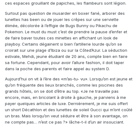
ces espaces grouillant de papiches, les flambeurs sont légion.
Surtout pas question de musarder en boxer fané, arborer des
lunettes has been ou de jouer les crêpes sur une serviette
élimée, décolorée à l’effigie de Bugs Bunny ou Pikachu de
Pokemon. Le must du must c’est de prendre la pause d’enfer et
de faire baver toutes ces minettes en affichant un look de
playboy. Certains dégainent si bien l’artillerie lourde qu’on se
croirait sur une plage d’Ibiza ou sur la Côted’Azur. La séduction
estivale, Mehdi, jeune étudiant de 20 ans, compte bien en faire
sa fortune. Cependant, pour avoir l’allure fashion, il doit taper
dans la poche des parents et faire appel au system D.
Aujourd’hui on vit à l’ère des «m’as-tu- vu». Lorsqu’on est jeune et
qu’on fréquente des lieux branchés, comme les piscines des
grands hôtels, on se doit d’être au top. «Je ne travaille pas
encore, mais, en bricolant à droite à gauche, je parviens à me
payer quelques articles de luxe. Dernièrement, je me suis offert
un short Décathlon et des lunettes de soleil Gucci qui m’ont coûté
un bras. Mais lorsqu’on veut séduire et être à son avantage, on
ne compte pas… n’est ce pas ?» lâche-t-il d’un air insouciant.