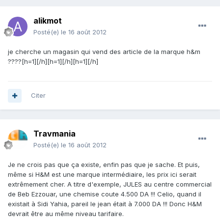
alikmot
Posté(e)
le 16 août 2012
je cherche un magasin qui vend des article de la marque h&m
????[h=1][/h][h=1][/h][h=1][/h]
Citer
Travmania
Posté(e)
le 16 août 2012
Je ne crois pas que ça existe, enfin pas que je sache. Et puis,
même si H&M est une marque intermédiaire, les prix ici serait
extrêmement cher. A titre d'exemple, JULES au centre commercial
de Beb Ezzouar, une chemise coute 4.500 DA !!! Celio, quand il
existait à Sidi Yahia, pareil le jean était à 7.000 DA !!! Donc H&M
devrait être au même niveau tarifaire.