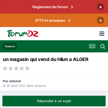
×
Règlement du forum
×
IPTV et arnaques
Guesra
un magasin qui vend du H&m a ALGER
Par
alikmot
le 16 août 2012
dans
Guesra
Répondre à ce sujet