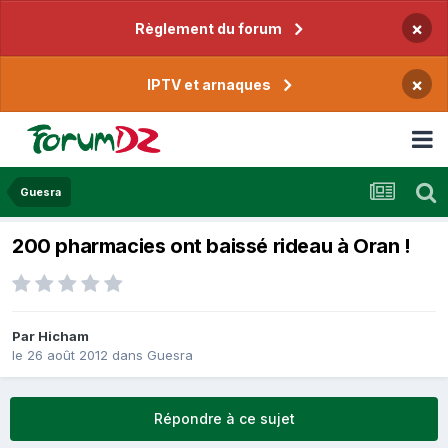
×
Règlement du forum
×
IPTV et arnaques
Guesra
200 pharmacies ont baissé rideau à Oran !
Par
Hicham
le 26 août 2012
dans
Guesra
Répondre à ce sujet