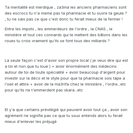
Ta mentalité est merdique , za3ma les anciens pharmaciens sont
des escrocs tu n'a meme pas ta pharmacie et tu ouvre ta geule ?
, tu ne sais pas ce que c'est donc tu ferait mieux de la fermer !
Entre les impots , les emmerdeurs de l'ordre , la CNAS , le
ministére et tout ces connards qui te mettent des bâtons dans les
roues tu crois vraiment qu'ils se font tous des milliards ?
La seule façon c'est d'avoir son propre local ( je veux dire qui est
a toi et non que tu loue ) + avoir énormément des médecins
autour de toi de toute spécialité + avoir beaucoup d'argent pour
investir sur la déco et le style pour que ta pharmacie sois tape a
l'oeil et attire + avoir de la ma3rifa chez le ministère , l'ordre...etc
pour qu'ils ne t'emmerdent pas skara...etc
Et y'a que certains prévilégié qui peuvent avoir tout ça , avoir son
agrément ne signifie pas ce que tu sous entends alors tu ferait
mieux d'enlever tes préjugé