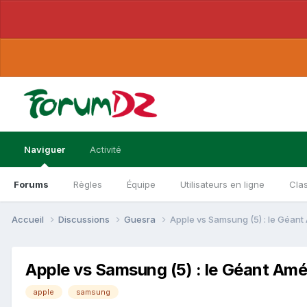
Naviguer
Activité
Forums
Règles
Équipe
Utilisateurs en ligne
Cla
Accueil
Discussions
Guesra
Apple vs Samsung (5) : le Géa
Apple vs Samsung (5) : le Géant Am
apple
samsung