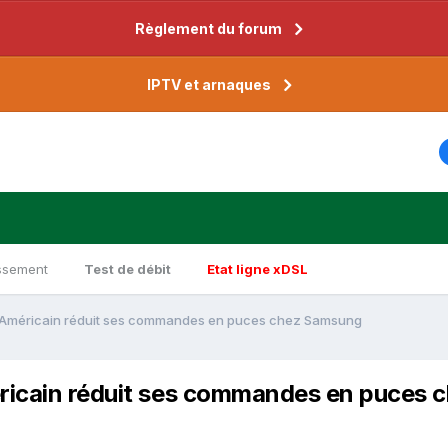
Règlement du forum
IPTV et arnaques
ssement
Test de débit
Etat ligne xDSL
nt Américain réduit ses commandes en puces chez Samsung
éricain réduit ses commandes en puces