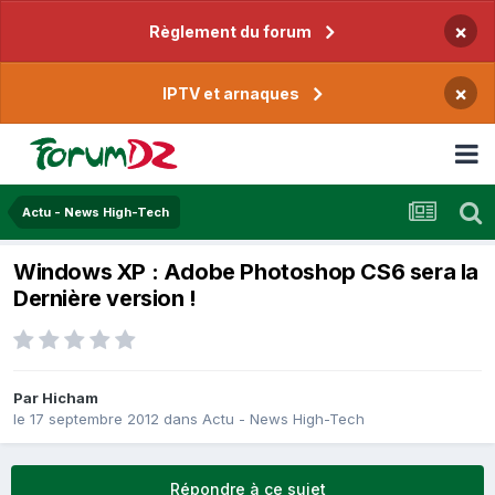
×
Règlement du forum
×
IPTV et arnaques
Actu - News High-Tech
Windows XP : Adobe Photoshop CS6 sera la
Dernière version !
Par
Hicham
le 17 septembre 2012
dans
Actu - News High-Tech
Répondre à ce sujet