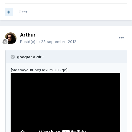
Citer
Arthur
Posté(e)
le 23 septembre 2012
googler a dit :
[video=youtube;OqxLmLUT-qc]