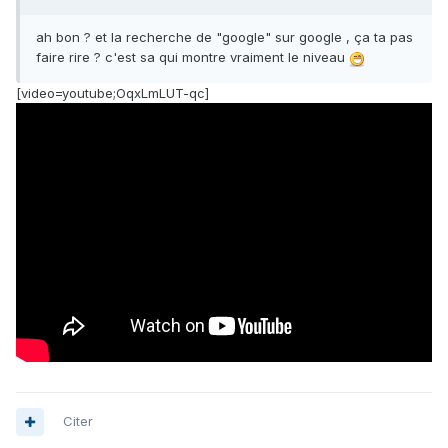
ah bon ? et la recherche de "google" sur google , ça ta pas
faire rire ? c'est sa qui montre vraiment le niveau
[video=youtube;OqxLmLUT-qc]
Citer