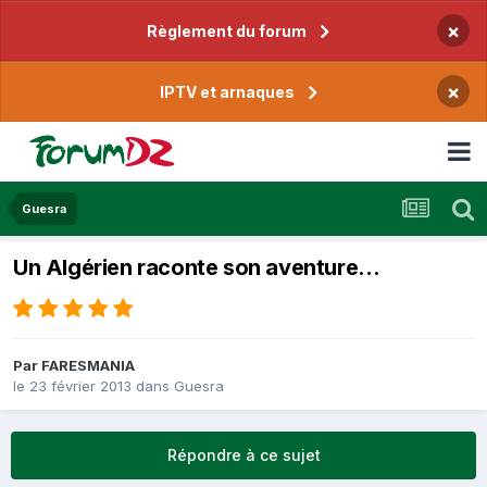
×
Règlement du forum
×
IPTV et arnaques
Guesra
Un Algérien raconte son aventure…
Par
FARESMANIA
le 23 février 2013
dans
Guesra
Répondre à ce sujet