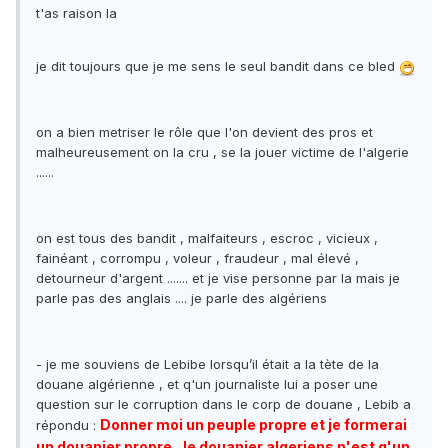
t'as raison la
je dit toujours que je me sens le seul bandit dans ce bled
on a bien metriser le rôle que l'on devient des pros et
malheureusement on la cru , se la jouer victime de l'algerie
......
on est tous des bandit , malfaiteurs , escroc , vicieux ,
fainéant , corrompu , voleur , fraudeur , mal élevé ,
detourneur d'argent ....... et je vise personne par la mais je
parle pas des anglais .... je parle des algériens
- je me souviens de Lebibe lorsqu’il était a la tète de la
douane algérienne , et q'un journaliste lui a poser une
question sur le corruption dans le corp de douane , Lebib a
Donner moi un peuple propre et je formerai
répondu :
un douanier propre , le douanier algeriens n'est q'un