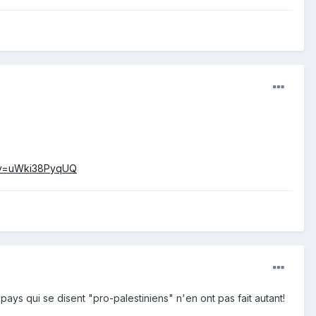
h?v=uWki38PyqUQ
ays qui se disent "pro-palestiniens" n'en ont pas fait autant!