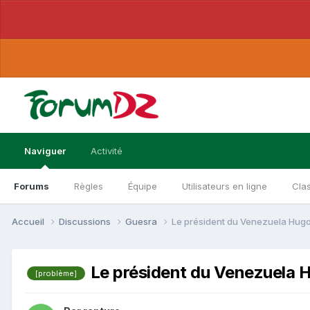
Naviguer
Activité
Forums
Règles
Équipe
Utilisateurs en ligne
Cla
Accueil
Discussions
Guesra
Le président du Venezuela Hug
Le président du Venezuela 
[problème]