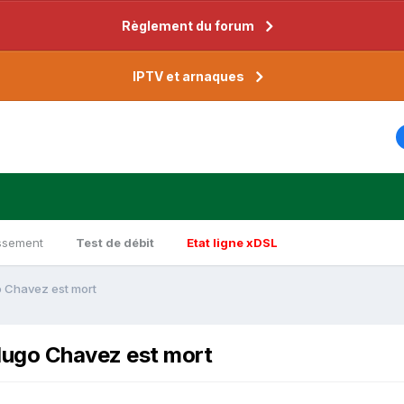
Règlement du forum
IPTV et arnaques
ssement
Test de débit
Etat ligne xDSL
o Chavez est mort
Hugo Chavez est mort