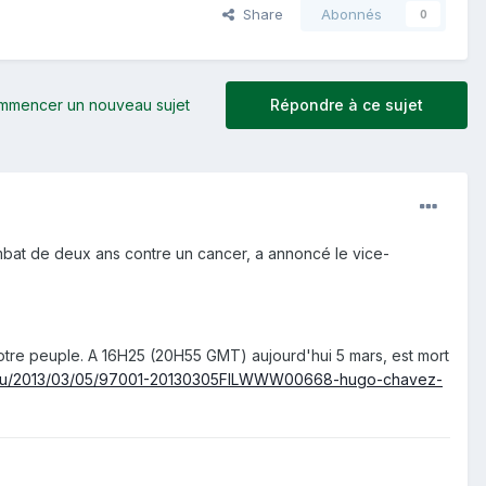
Share
Abonnés
0
mmencer un nouveau sujet
Répondre à ce sujet
mbat de deux ans contre un cancer, a annoncé le vice-
notre peuple. A 16H25 (20H55 GMT) aujourd'hui 5 mars, est mort
h-actu/2013/03/05/97001-20130305FILWWW00668-hugo-chavez-