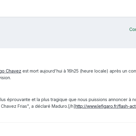
Co
go Chavez
est mort aujourd'hui à 16h25 (heure locale) après un co
ision.
plus éprouvante et la plus tragique que nous puissions annoncer à 
Chavez Frias", a déclaré Maduro.[/h]
http://www.lefigaro.fr/flas