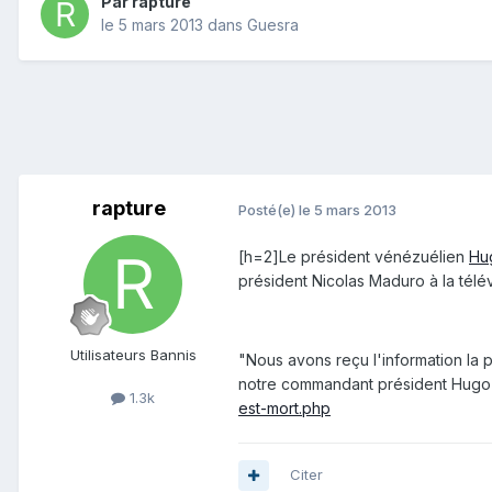
Par
rapture
le 5 mars 2013
dans
Guesra
rapture
Posté(e)
le 5 mars 2013
[h=2]Le président vénézuélien
Hu
président Nicolas Maduro à la télév
Utilisateurs Bannis
"Nous avons reçu l'information la 
notre commandant président Hugo 
1.3k
est-mort.php
Citer