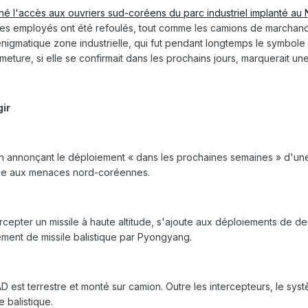
 l'accès aux ouvriers sud-coréens du parc industriel implanté au
Ces employés ont été refoulés, tout comme les camions de marchandis
igmatique zone industrielle, qui fut pendant longtemps le symbole
meture, si elle se confirmait dans les prochains jours, marquerait un
gir
en annonçant le déploiement « dans les prochaines semaines » d'une b
face aux menaces nord-coréennes.
epter un missile à haute altitude, s'ajoute aux déploiements de deu
ement de missile balistique par Pyongyang.
D est terrestre et monté sur camion. Outre les intercepteurs, le s
e balistique.