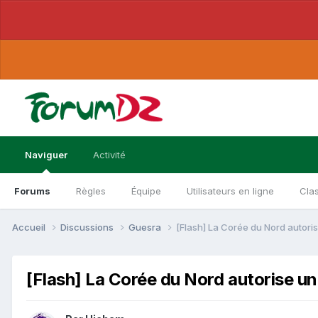
Naviguer
Activité
Forums
Règles
Équipe
Utilisateurs en ligne
Cla
Accueil
Discussions
Guesra
[Flash] La Corée du Nord autoris
[Flash] La Corée du Nord autorise un