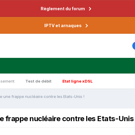
Règlement du forum
IPTV et arnaques
ssement
Test de débit
Etat ligne xDSL
e une frappe nucléaire contre les Etats-Unis !
e frappe nucléaire contre les Etats-Unis 