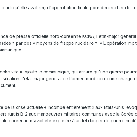
udi qu'elle avait reçu l'approbation finale pour déclencher des opér
nce de presse officielle nord-coréenne KCNA, l'état-major général 
sées » par des « moyens de frappe nucléaire ». « L'opération impi
 communiqué.
che vite », ajoute le communiqué, qui assure qu'une guerre pourrai
e situation, l'état-major général de l'armée nord-coréenne chargé 
document.
té de la crise actuelle « incombe entièrement » aux Etats-Unis, évoq
rs furtifs B-2 aux manoeuvres militaires communes avec la Corée 
nsule coréenne n'avait été exposée à un tel danger de guerre nuclé