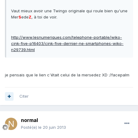
Vaut mieux avoir une Twingo originale qui roule bien qu'une
Mer
S
ede
Z
, à toi de voir.
http://www.lesnumeriques.com/telephone-portable/wiko-
cink-five-p16403/cink-five-dernier-ne-smartphones-wiko-
n29739.html
je pensais que le lien c'était celui de la mersedez XD :/facepalm
Citer
normal
Posté(e)
le 20 juin 2013